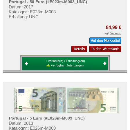
Zypern - Euro
Portugal - 50 Euro (#E023m-M003_UNC)
Testbanknoten
Datum: 2017
Faroer Inseln
Banknotenbriefe
Katalognr.: E023m-M003
Erhaltung: UNC
Finnland
Kataloge
Frankreich
84,99 €
Aufbewahrung
zzgl.
Versand
Gibraltar
Gutscheine
Griechenland
Ihre Bewertungen
Grönland
Kontakt
Grossbritannien
1 Variante(n) / Erhaltung(en)
ab
verfügbar:
Jetzt zeigen
Guernsey
Informationen
Irland
Preislisten
Island
Ankauf
Isle of Man
Erhaltungsgrade
Italien
Gratisbanknoten
Jersey
FAQ
Portugal - 5 Euro (#E026m-M009_UNC)
Jugoslawien
Datum: 2013
Katalognr.: E026m-M009