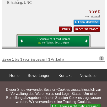
Kroatien
Mehr über...
Erhaltung: UNC
Lettland
Zahlungsbedingungen
9,99 €
Liechtenstein
zzgl.
Versand
Privatsphäre und Datenschutz
Litauen
Widerrufsbelehrung
Luxemburg
Liefer- und Versandkosten
Malta
AGB
1 Variante(n) / Erhaltung(en)
ab
verfügbar:
Jetzt zeigen
Mazedonien
Impressum
Memelgebiet
Moldawien
1
|
Zeige
1
bis
3
(von insgesamt
3
Artikeln)
Montenegro
Niederlande
Home
Bewertungen
Kontakt
Newsletter
Nordirland
Privatsphäre und Datenschutz
Impressum
AGB
Norwegen
Dieser Shop verwendet Session-Cookies ausschliesslich zur
Liefer- und Versandkosten
Österreich
Verwaltung des Warenkorbs und Login-Status. Um eine
Bestellung abzugeben müssen Session-Cookies zugelassen
Polen
werden. Wir verwenden keine Tracking-Cookies.
Parse Time: 0.037s
OK. Hinweis nicht mehr anzeigen.