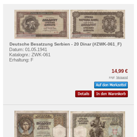
Litauen
Testbanknoten
Luxemburg
Banknotenbriefe
Malta
Kataloge
Mazedonien
Aufbewahrung
Memelgebiet
Gutscheine
Deutsche Besatzung Serbien - 20 Dinar (#ZWK-061_F)
Moldawien
Datum: 01.05.1941
Katalognr.: ZWK-061
Ihre Bewertungen
Montenegro
Erhaltung: F
Kontakt
Niederlande
14,99 €
Nordirland
Informationen
zzgl.
Versand
Norwegen
Preislisten
Österreich
Ankauf
Polen
Erhaltungsgrade
Portugal
Gratisbanknoten
Rumänien
FAQ
Russland