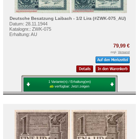
Deutsche Besatzung Laibach - 1/2 Lira (#ZWK-075_AU)
Datum: 28.11.1944
Katalognr.: ZWK-075
Erhaltung: AU
79,99 €
zzgl.
Versand
1 Variante(n) / Erhaltung(en)
ab
verfügbar:
Jetzt zeigen