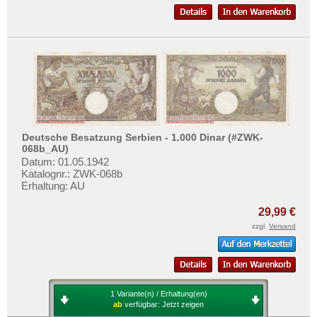
Deutsche Besatzung Serbien - 1.000 Dinar (#ZWK-
068b_AU)
Datum: 01.05.1942
Katalognr.: ZWK-068b
Erhaltung: AU
29,99 €
zzgl.
Versand
1 Variante(n) / Erhaltung(en)
ab
verfügbar:
Jetzt zeigen