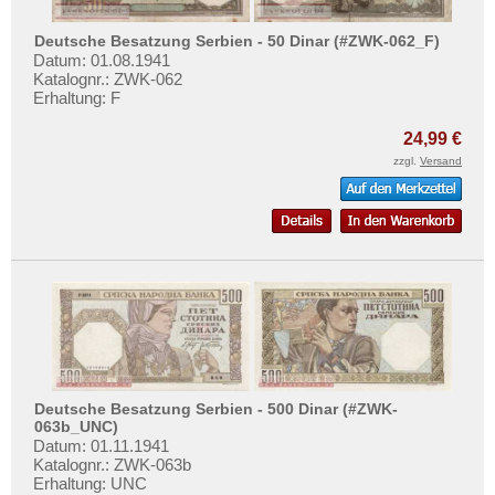
Saarland
Mehr über...
San Marino
Deutsche Besatzung Serbien - 50 Dinar (#ZWK-062_F)
Zahlungsbedingungen
Datum: 01.08.1941
Schottland
Katalognr.: ZWK-062
Privatsphäre und Datenschutz
Erhaltung: F
Schweden
Widerrufsbelehrung
Schweiz
24,99 €
Liefer- und Versandkosten
zzgl.
Versand
Serbien
AGB
Slowakei
Impressum
Slowenien
Spanien
Spitzbergen
Tatarstan
Transnistrien
Tschechische Republik
Deutsche Besatzung Serbien - 500 Dinar (#ZWK-
063b_UNC)
Tschechoslowakei
Datum: 01.11.1941
Katalognr.: ZWK-063b
Türkei
Erhaltung: UNC