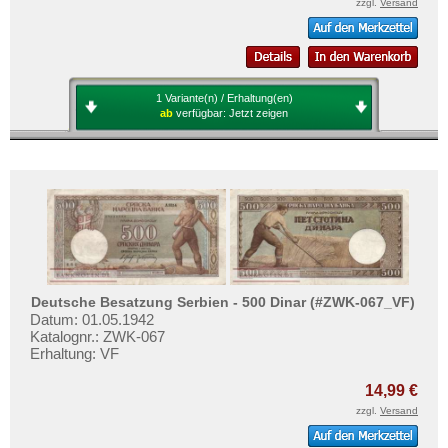
zzgl.
Versand
1 Variante(n) / Erhaltung(en)
ab
verfügbar:
Jetzt zeigen
Deutsche Besatzung Serbien - 500 Dinar (#ZWK-067_VF)
Datum: 01.05.1942
Katalognr.: ZWK-067
Erhaltung: VF
14,99 €
zzgl.
Versand