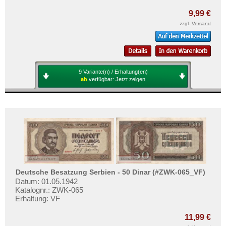
Ukraine
9,99 €
Ungarn
zzgl.
Versand
Vatikan
Weissrussland
Zypern
9 Variante(n) / Erhaltung(en)
ab
verfügbar:
Jetzt zeigen
Deutsche Besatzung Serbien - 50 Dinar (#ZWK-065_VF)
Datum: 01.05.1942
Katalognr.: ZWK-065
Erhaltung: VF
11,99 €