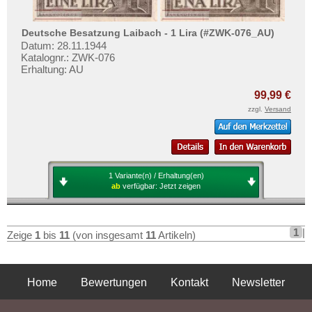
Deutsche Besatzung Laibach - 1 Lira (#ZWK-076_AU)
Datum: 28.11.1944
Katalognr.: ZWK-076
Erhaltung: AU
99,99 €
zzgl.
Versand
1 Variante(n) / Erhaltung(en)
ab
verfügbar:
Jetzt zeigen
1
|
Zeige
1
bis
11
(von insgesamt
11
Artikeln)
Home
Bewertungen
Kontakt
Newsletter
Privatsphäre und Datenschutz
Impressum
AGB