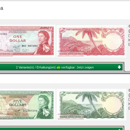
Sie
hier
.
ua
K
2 Variante(n) / Erhaltung(en)
ab
verfügbar:
Jetzt zeigen