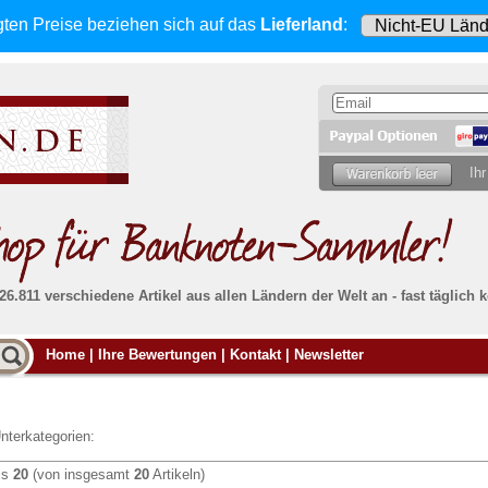
gten Preise beziehen sich
auf das
Lieferland
:
Ihr
 26.811 verschiedene Artikel aus allen Ländern der Welt an - fast tägli
Möcht
Home
|
Ihre Bewertungen
|
Kontakt
|
Newsletter
Alle Lieferungen, auch ins Ausland
, werden
von uns voll versichert. Sie haben
kein Risiko
verka
ssigen
falls die Sendung verloren geht oder beschädigt
Dann si
wird.
Senden S
Absolute Zuverlässigkeit:
sowohl in puncto
nterkategorien:
Ihrer Ba
können
Service als auch in der Qualität unserer
.
Banknoten
is
20
(von insgesamt
20
Artikeln)
Weitere 