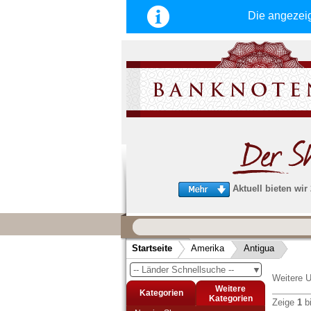
Die angezei
Aktuell bieten wir
Wir garantieren
schnellen, sicheren und zuverlä
Startseite
Amerika
Antigua
Service
-- Länder Schnellsuche --
▼
Schneller und sicherer Versand
-
Weitere U
Bestellungen werktags bis 14:00 Uhr, 
Weitere
Kategorien
noch am selben Tag verschickt werden
Kategorien
Zeige
1
b
(Versand mit DHL oder Deutsche Post)