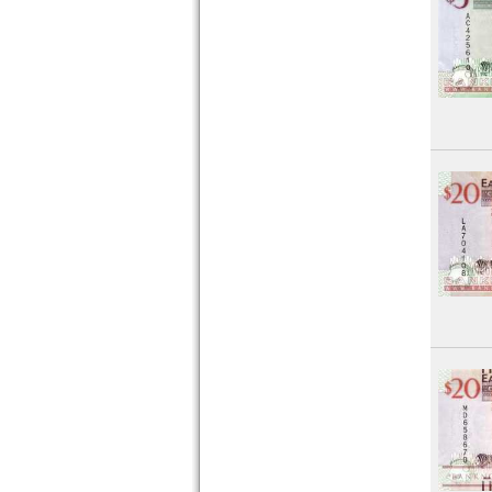
St. Lucia
St. Pierre & Miquelon
St. Vincent
Surinam
Trinidad und Tobago
Uruguay
USA
Venezuela