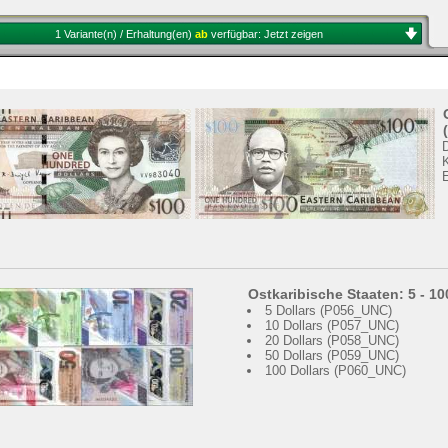
1 Variante(n) / Erhaltung(en)
ab
verfügbar:
Jetzt zeigen
K
Ostkaribische Staaten: 5 - 1
5 Dollars (P056_UNC)
10 Dollars (P057_UNC)
20 Dollars (P058_UNC)
50 Dollars (P059_UNC)
100 Dollars (P060_UNC)