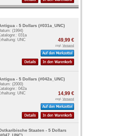
Antigua - 5 Dollars (#031a_UNC)
Datum: (1994)
atalognr.: 031a
Erhaltung: UNC
49,99 €
zzgl.
Versand
Antigua - 5 Dollars (#042a_UNC)
Datum: (2000)
atalognr.: 042a
Erhaltung: UNC
14,99 €
zzgl.
Versand
Ostkaribische Staaten - 5 Dollars
(#047_UNC)