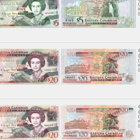
K
K
K