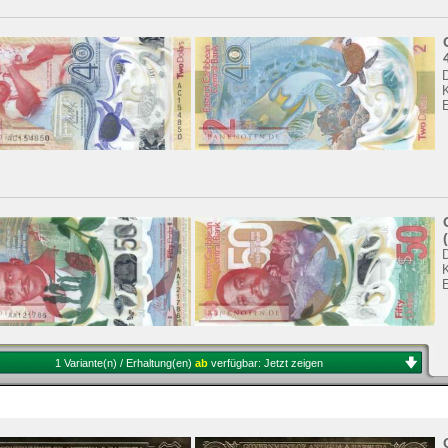
K
K
1 Variante(n) / Erhaltung(en)
ab
verfügbar:
Jetzt zeigen