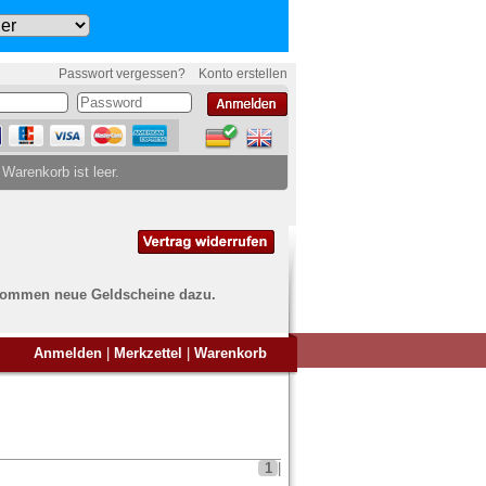
Passwort vergessen?
Konto erstellen
 Warenkorb ist leer.
ch kommen neue Geldscheine dazu.
en Sie Banknoten
Anmelden
|
Merkzettel
|
Warenkorb
ufen?
nd Sie bei uns genau richtig
ie uns einfach ein Übersichtsbild
nknoten an
info@banknoten.de
.
1
|
Informationen zum Ankauf finden