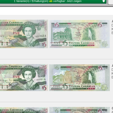
1 Variante(n) / Erhaltung(en)
ab
verfügbar:
Jetzt zeigen
K
K