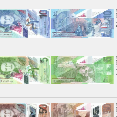
K
K
K