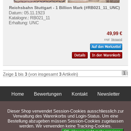
Mehr über...
Reichsbahn Stuttgart - 1 Billion Mark (#RB021_11_UNC)
Zahlungsbedingungen
Datum: 05.11.1923
Katalognr.: RB021_11
Privatsphäre und Datenschutz
Erhaltung: UNC
Widerrufsbelehrung
49,99 €
Liefer- und Versandkosten
zzgl.
Versand
AGB
Impressum
1
|
Zeige
1
bis
3
(von insgesamt
3
Artikeln)
Home
Bewertungen
Kontakt
Newsletter
Privatsphäre und Datenschutz
Impressum
AGB
Dieser Shop verwendet Session-Cookies ausschliesslich zur
Liefer- und Versandkosten
Verwaltung des Warenkorbs und Login-Status. Um eine
Bestellung abzugeben müssen Session-Cookies zugelassen
werden. Wir verwenden keine Tracking-Cookies.
Parse Time: 0.041s