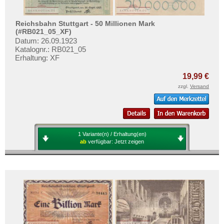
Testbanknoten
Banknotenbriefe
Reichsbahn Stuttgart - 50 Millionen Mark
(#RB021_05_XF)
Kataloge
Datum: 26.09.1923
Katalognr.: RB021_05
Aufbewahrung
Erhaltung: XF
Gutscheine
19,99 €
zzgl.
Versand
Ihre Bewertungen
Kontakt
Informationen
1 Variante(n) / Erhaltung(en)
ab
verfügbar:
Jetzt zeigen
Preislisten
Ankauf
Erhaltungsgrade
Gratisbanknoten
FAQ