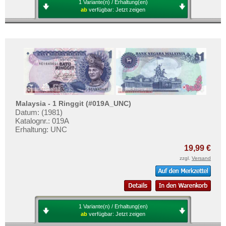
1 Variante(n) / Erhaltung(en)
ab
verfügbar:
Jetzt zeigen
Malaysia - 1 Ringgit (#019A_UNC)
Datum: (1981)
Katalognr.: 019A
Erhaltung: UNC
19,99 €
zzgl.
Versand
1 Variante(n) / Erhaltung(en)
ab
verfügbar:
Jetzt zeigen