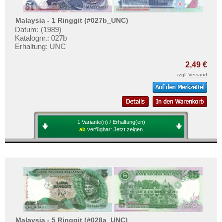
Malaysia - 1 Ringgit (#027b_UNC)
Datum: (1989)
Katalognr.: 027b
Erhaltung: UNC
2,49 €
zzgl.
Versand
1 Variante(n) / Erhaltung(en)
ab
verfügbar:
Jetzt zeigen
Malaysia - 5 Ringgit (#028a_UNC)