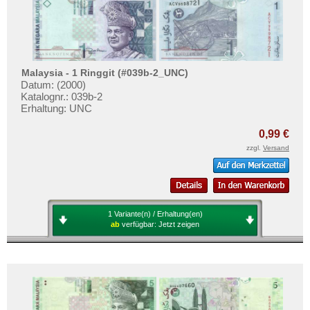
Malaysia - 1 Ringgit (#039b-2_UNC)
Datum: (2000)
Katalognr.: 039b-2
Erhaltung: UNC
0,99 €
zzgl.
Versand
1 Variante(n) / Erhaltung(en)
ab
verfügbar:
Jetzt zeigen