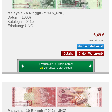
Malaysia - 5 Ringgit (#041b_UNC)
Datum: (1999)
Katalognr.: 041b
Erhaltung: UNC
5,49 €
zzgl.
Versand
1 Variante(n) / Erhaltung(en)
ab
verfügbar:
Jetzt zeigen
Malaysia - 10 Ringgit (#042c_UNC)