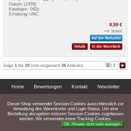
Datum: (1999)
Katalognr.: 042c
Erhaltung: UNC
8,99 €
zzgl.
Versand
1
|
2
Zeige
1
bis
20
(von insgesamt
36
Artikeln)
Home
Bewertungen
Kontakt
Newsletter
Privatsphäre und Datenschutz
Impressum
AGB
Dieser Shop verwendet Session-Cookies ausschliesslich zur
Liefer- und Versandkosten
Verwaltung des Warenkorbs und Login-Status. Um eine
Bestellung abzugeben müssen Session-Cookies zugelassen
werden. Wir verwenden keine Tracking-Cookies.
Parse Time: 0.048s
OK. Hinweis nicht mehr anzeigen.