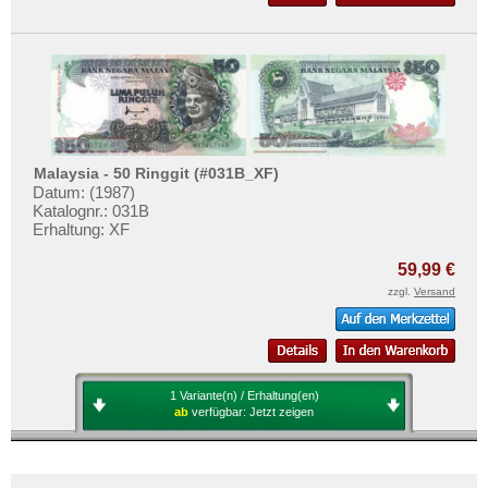
Malaysia - 50 Ringgit (#031B_XF)
Datum: (1987)
Katalognr.: 031B
Erhaltung: XF
59,99 €
zzgl.
Versand
1 Variante(n) / Erhaltung(en)
ab
verfügbar:
Jetzt zeigen