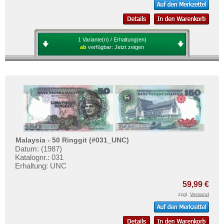
1 Variante(n) / Erhaltung(en)
ab
verfügbar:
Jetzt zeigen
Malaysia - 50 Ringgit (#031_UNC)
Datum: (1987)
Katalognr.: 031
Erhaltung: UNC
59,99 €
zzgl.
Versand