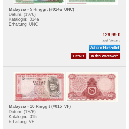
Thailand
Mehr über...
Timor
Malaysia - 5 Ringgit (#014a_UNC)
Zahlungsbedingungen
Datum: (1976)
Turkmenistan
Katalognr.: 014a
Privatsphäre und Datenschutz
Erhaltung: UNC
Usbekistan
Widerrufsbelehrung
129,99 €
Vereinigte Arabische Emirate
Liefer- und Versandkosten
zzgl.
Versand
Vietnam
AGB
Vietnam Süd
Impressum
Malaysia - 10 Ringgit (#015_VF)
Datum: (1976)
Katalognr.: 015
Erhaltung: VF