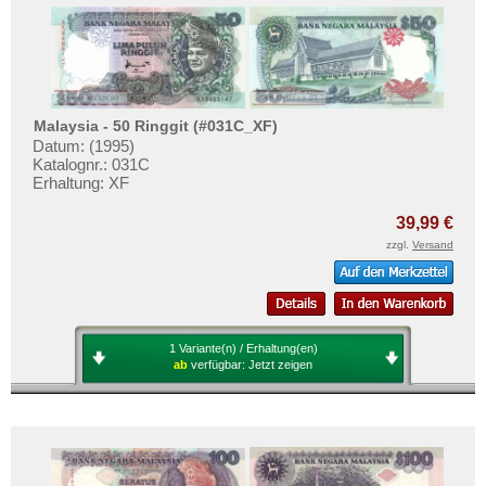
Malaysia - 50 Ringgit (#031C_XF)
Datum: (1995)
Katalognr.: 031C
Erhaltung: XF
39,99 €
zzgl.
Versand
1 Variante(n) / Erhaltung(en)
ab
verfügbar:
Jetzt zeigen