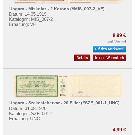
Testbanknoten
Ungarn - Miskolcz - 2 Korona (#MIS_007-2_VF)
Banknotenbriefe
Datum: 14.05.1919
Katalognr.: MIS_007-2
Kataloge
Erhaltung: VF
Aufbewahrung
8,99 €
Gutscheine
zzgl.
Versand
Ihre Bewertungen
Kontakt
Informationen
Preislisten
Ankauf
Ungarn - Szekesfehervar - 20 Filler (#SZF_001-1_UNC)
Erhaltungsgrade
Datum: 31.08.1920
Katalognr.: SZF_001-1
Gratisbanknoten
Erhaltung: UNC
FAQ
4,99 €