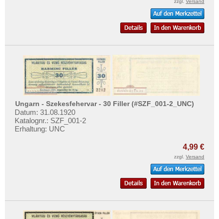
zzgl.
Versand
Mehr über...
Zahlungsbedingungen
Privatsphäre und Datenschutz
Widerrufsbelehrung
Liefer- und Versandkosten
AGB
Impressum
Ungarn - Szekesfehervar - 30 Filler (#SZF_001-2_UNC)
Datum: 31.08.1920
Katalognr.: SZF_001-2
Erhaltung: UNC
4,99 €
zzgl.
Versand