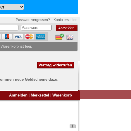
Passwort vergessen?
Konto erstellen
 Warenkorb ist leer.
ch kommen neue Geldscheine dazu.
en Sie Banknoten
Anmelden
|
Merkzettel
|
Warenkorb
ufen?
nd Sie bei uns genau richtig
ie uns einfach ein Übersichtsbild
nknoten an
info@banknoten.de
.
1
|
Informationen zum Ankauf finden