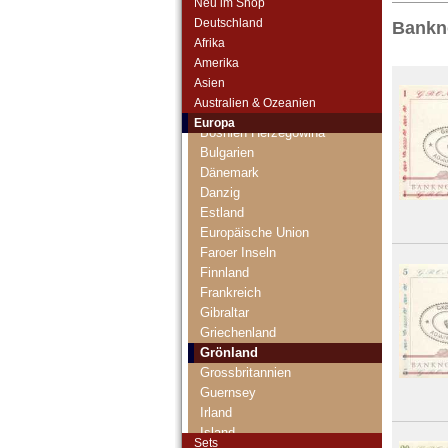
Neu im Shop
Deutschland
Bankn
Afrika
Albanien
Amerika
Andorra
Asien
Arktische Region
Australien & Ozeanien
Belgien
Europa
Bosnien Herzegowina
Bulgarien
Dänemark
Danzig
Estland
Europäische Union
Faroer Inseln
Finnland
Frankreich
Gibraltar
Griechenland
Grönland
Grossbritannien
Guernsey
Irland
Island
Sets