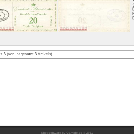
is
3
(von insgesamt
3
Artikeln)
Shopsoftware
by Gambio.de © 2011