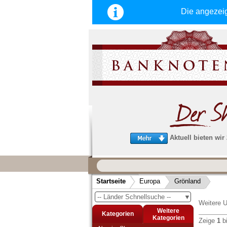
Die angezei
Aktuell bieten wir
Wir garantieren
schnellen, sicheren und zuverlä
Startseite
Europa
Grönland
Service
-- Länder Schnellsuche --
▼
Schneller und sicherer Versand
-
Weitere U
Bestellungen werktags bis 14:00 Uhr, 
Weitere
Kategorien
noch am selben Tag verschickt werden
Kategorien
Zeige
1
b
(Versand mit DHL oder Deutsche Post)