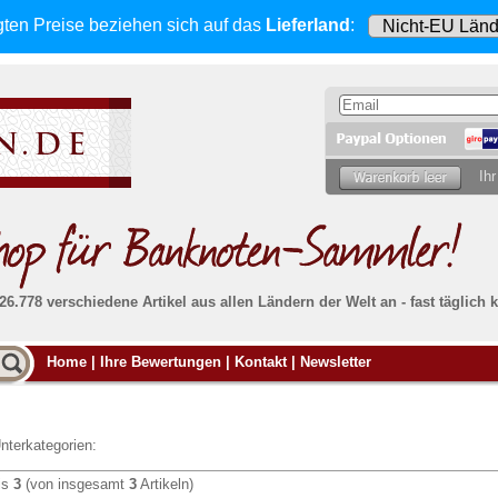
gten Preise beziehen sich
auf das
Lieferland
:
Ihr
 26.778 verschiedene Artikel aus allen Ländern der Welt an - fast tägli
Möcht
Home
|
Ihre Bewertungen
|
Kontakt
|
Newsletter
Alle Lieferungen, auch ins Ausland
, werden
von uns voll versichert. Sie haben
kein Risiko
verka
ssigen
falls die Sendung verloren geht oder beschädigt
Dann si
wird.
Senden S
Absolute Zuverlässigkeit:
sowohl in puncto
nterkategorien:
Ihrer Ba
können
Service als auch in der Qualität unserer
.
Banknoten
is
3
(von insgesamt
3
Artikeln)
Weitere 