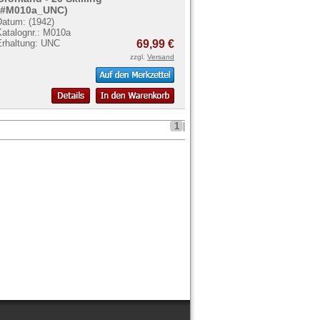
(#M010a_UNC)
Datum: (1942)
Katalognr.: M010a
Erhaltung: UNC
69,99 €
zzgl.
Versand
1
|