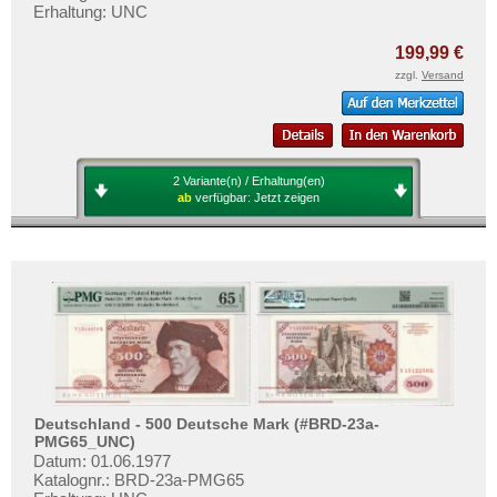
Erhaltung: UNC
199,99 €
zzgl.
Versand
2 Variante(n) / Erhaltung(en)
ab
verfügbar:
Jetzt zeigen
Deutschland - 500 Deutsche Mark (#BRD-23a-
PMG65_UNC)
Datum: 01.06.1977
Katalognr.: BRD-23a-PMG65