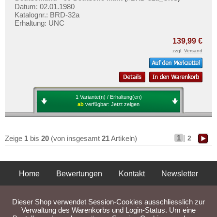
Datum: 02.01.1980
Katalognr.: BRD-32a
Erhaltung: UNC
139,99 €
zzgl.
Versand
1 Variante(n) / Erhaltung(en)
ab
verfügbar:
Jetzt zeigen
1
|
2
Zeige
1
bis
20
(von insgesamt
21
Artikeln)
Home
Bewertungen
Kontakt
Newsletter
Privatsphäre und Datenschutz
Impressum
AGB
Dieser Shop verwendet Session-Cookies ausschliesslich zur
Liefer- und Versandkosten
Verwaltung des Warenkorbs und Login-Status. Um eine