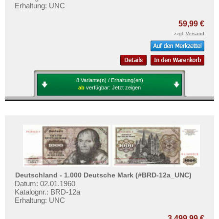
Mehr über...
Erhaltung: UNC
Zahlungsbedingungen
59,99 €
zzgl.
Versand
Privatsphäre und Datenschutz
Widerrufsbelehrung
Liefer- und Versandkosten
AGB
8 Variante(n) / Erhaltung(en)
ab
verfügbar:
Jetzt zeigen
Impressum
Deutschland - 1.000 Deutsche Mark (#BRD-12a_UNC)
Datum: 02.01.1960
Katalognr.: BRD-12a
Erhaltung: UNC
3.499,99 €