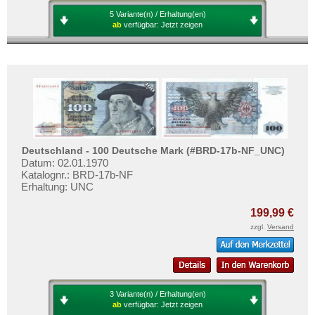
5 Variante(n) / Erhaltung(en)
ab
verfügbar:
Jetzt zeigen
Deutschland - 100 Deutsche Mark (#BRD-17b-NF_UNC)
Datum: 02.01.1970
Katalognr.: BRD-17b-NF
Erhaltung: UNC
199,99 €
zzgl.
Versand
3 Variante(n) / Erhaltung(en)
ab
verfügbar:
Jetzt zeigen