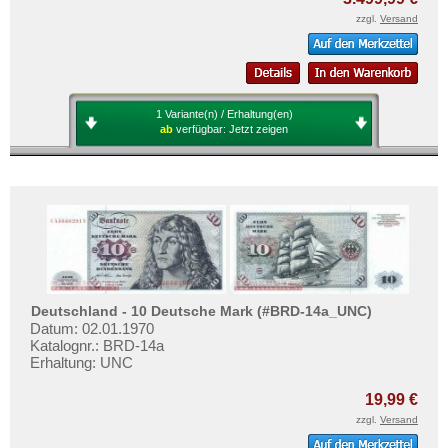
zzgl.
Versand
1 Variante(n) / Erhaltung(en)
ab
verfügbar:
Jetzt zeigen
Deutschland - 10 Deutsche Mark (#BRD-14a_UNC)
Datum: 02.01.1970
Katalognr.: BRD-14a
Erhaltung: UNC
19,99 €
zzgl.
Versand