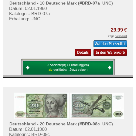
Deutsche Nebengebiete
Testbanknoten
Deutschland - 10 Deutsche Mark (#BRD-07a_UNC)
Datum: 02.01.1960
Wert- und Steuergutscheine (1933-1934)
Banknotenbriefe
Katalognr.: BRD-07a
Erhaltung: UNC
Reichsbahn und Reichspost
Kataloge
Alt-Deutschland
29,99 €
Aufbewahrung
zzgl.
Versand
Besonderheiten
Gutscheine
Kriegsgefangenenlager
Ihre Bewertungen
Deutsches Städtenotgeld
Kontakt
3 Variante(n) / Erhaltung(en)
ab
verfügbar:
Jetzt zeigen
Informationen
Preislisten
Ankauf
Erhaltungsgrade
Gratisbanknoten
FAQ
Deutschland - 20 Deutsche Mark (#BRD-08c_UNC)
Datum: 02.01.1960
Katalognr.: BRD-08c