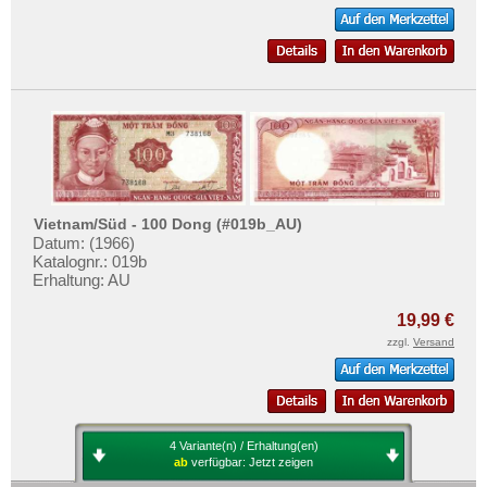
Vietnam/Süd - 100 Dong (#019b_AU)
Datum: (1966)
Katalognr.: 019b
Erhaltung: AU
19,99 €
zzgl.
Versand
4 Variante(n) / Erhaltung(en)
ab
verfügbar:
Jetzt zeigen