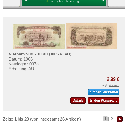
ab
verfügbar:
Jetzt zeigen
Vietnam/Süd - 10 Xu (#037a_AU)
Datum: 1966
Katalognr.: 037a
Erhaltung: AU
2,99 €
zzgl.
Versand
1
|
2
Zeige
1
bis
20
(von insgesamt
26
Artikeln)