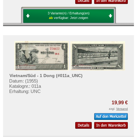
3 Variante(n) / Erhaltung(en)
ab
verfügbar:
Jetzt zeigen
Vietnam/Süd - 1 Dong (#011a_UNC)
Datum: (1955)
Katalognr.: 011a
Erhaltung: UNC
19,99 €
zzgl.
Versand