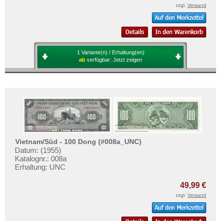
Mehr über...
zzgl.
Versand
Zahlungsbedingungen
Privatsphäre und Datenschutz
Widerrufsbelehrung
1 Variante(n) / Erhaltung(en)
ab
verfügbar:
Jetzt zeigen
Liefer- und Versandkosten
AGB
Impressum
Vietnam/Süd - 100 Dong (#008a_UNC)
Datum: (1955)
Katalognr.: 008a
Erhaltung: UNC
49,99 €
zzgl.
Versand