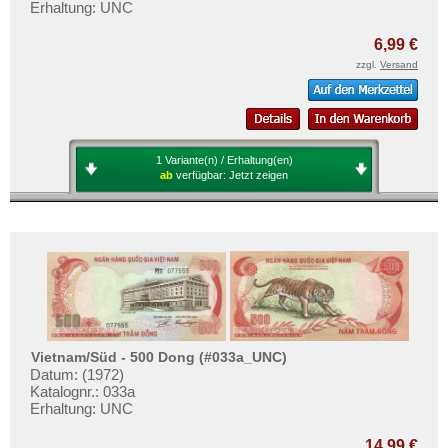
Erhaltung: UNC
6,99 €
zzgl.
Versand
1 Variante(n) / Erhaltung(en)
ab
verfügbar:
Jetzt zeigen
Vietnam/Süd - 500 Dong (#033a_UNC)
Datum: (1972)
Katalognr.: 033a
Erhaltung: UNC
14,99 €