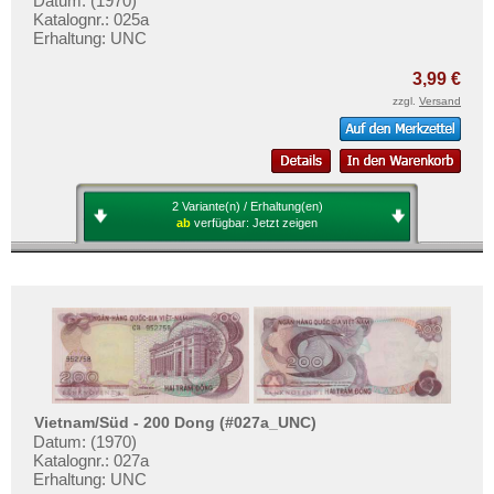
Datum: (1970)
Katalognr.: 025a
Erhaltung: UNC
3,99 €
zzgl.
Versand
2 Variante(n) / Erhaltung(en)
ab
verfügbar:
Jetzt zeigen
Vietnam/Süd - 200 Dong (#027a_UNC)
Datum: (1970)
Katalognr.: 027a
Erhaltung: UNC