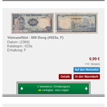
Vietnam/Süd - 500 Dong (#023a_F)
Datum: (1964)
Katalognr.: 023a
Erhaltung: F
6,99 €
zzgl.
Versand
1 Variante(n) / Erhaltung(en)
ab
verfügbar:
Jetzt zeigen