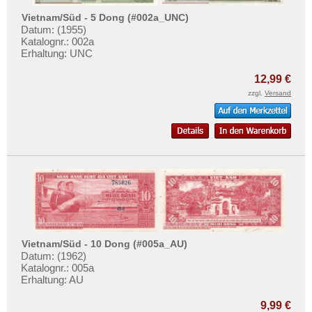
Testbanknoten
Vietnam/Süd - 5 Dong (#002a_UNC)
Banknotenbriefe
Datum: (1955)
Katalognr.: 002a
Kataloge
Erhaltung: UNC
Aufbewahrung
12,99 €
Gutscheine
zzgl.
Versand
Ihre Bewertungen
Kontakt
Informationen
Preislisten
Ankauf
Erhaltungsgrade
Vietnam/Süd - 10 Dong (#005a_AU)
Datum: (1962)
Gratisbanknoten
Katalognr.: 005a
Erhaltung: AU
FAQ
9,99 €