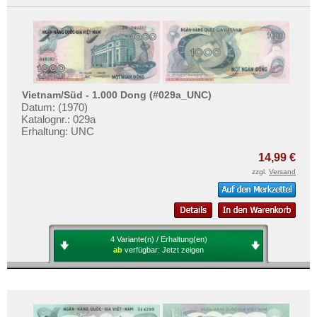
Vietnam/Süd - 1.000 Dong (#029a_UNC)
Datum: (1970)
Katalognr.: 029a
Erhaltung: UNC
14,99 €
zzgl.
Versand
4 Variante(n) / Erhaltung(en)
ab
verfügbar:
Jetzt zeigen