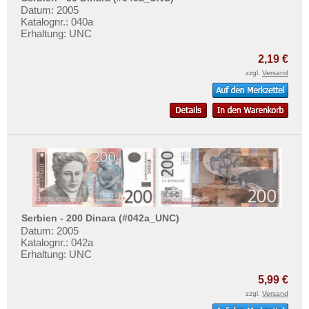
Spitzbergen
Testbanknoten
Datum: 2005
Tatarstan
Katalognr.: 040a
Banknotenbriefe
Erhaltung: UNC
Transnistrien
Kataloge
2,19 €
Tschechische Republik
Aufbewahrung
zzgl.
Versand
Tschechoslowakei
Gutscheine
Türkei
Ihre Bewertungen
Ukraine
Kontakt
Ungarn
Vatikan
Informationen
Weissrussland
Preislisten
Zypern
Ankauf
Serbien - 200 Dinara (#042a_UNC)
Datum: 2005
Erhaltungsgrade
Katalognr.: 042a
Erhaltung: UNC
Gratisbanknoten
5,99 €
FAQ
zzgl.
Versand