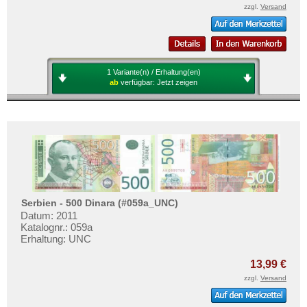
zzgl.
Versand
1 Variante(n) / Erhaltung(en)
ab
verfügbar:
Jetzt zeigen
Serbien - 500 Dinara (#059a_UNC)
Datum: 2011
Katalognr.: 059a
Erhaltung: UNC
13,99 €
zzgl.
Versand