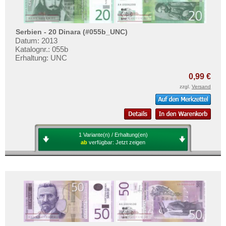
Serbien - 20 Dinara (#055b_UNC)
Datum: 2013
Katalognr.: 055b
Erhaltung: UNC
0,99 €
zzgl.
Versand
1 Variante(n) / Erhaltung(en)
ab
verfügbar:
Jetzt zeigen