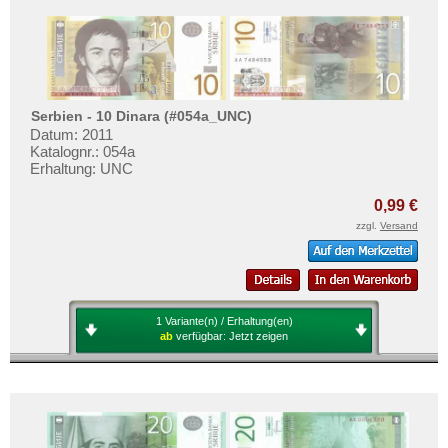
Serbien - 10 Dinara (#054a_UNC)
Datum: 2011
Katalognr.: 054a
Erhaltung: UNC
0,99 €
zzgl.
Versand
1 Variante(n) / Erhaltung(en)
ab
verfügbar:
Jetzt zeigen