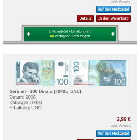
zzgl.
Versand
1 Variante(n) / Erhaltung(en)
ab
verfügbar:
Jetzt zeigen
Serbien - 100 Dinara (#049a_UNC)
Datum: 2006
Katalognr.: 049a
Erhaltung: UNC
2,99 €
zzgl.
Versand