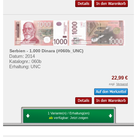
Serbien - 1.000 Dinara (#060b_UNC)
Datum: 2014
Katalognr.: 060b
Erhaltung: UNC
22,99 €
zzgl.
Versand
1 Variante(n) / Erhaltung(en)
ab
verfügbar:
Jetzt zeigen