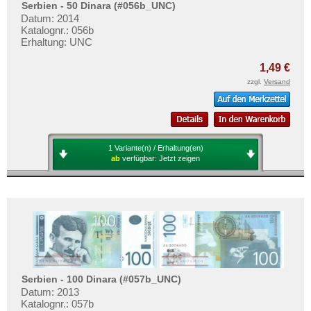
Serbien - 50 Dinara (#056b_UNC)
Datum: 2014
Katalognr.: 056b
Erhaltung: UNC
1,49 €
zzgl.
Versand
1 Variante(n) / Erhaltung(en)
ab
verfügbar:
Jetzt zeigen
Serbien - 100 Dinara (#057b_UNC)
Datum: 2013
Katalognr.: 057b