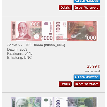
Mehr über...
Zahlungsbedingungen
Privatsphäre und Datenschutz
Widerrufsbelehrung
Liefer- und Versandkosten
AGB
Serbien - 1.000 Dinara (#044b_UNC)
Impressum
Datum: 2003
Katalognr.: 044b
Erhaltung: UNC
25,99 €
zzgl.
Versand