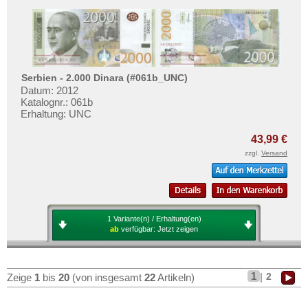
Serbien - 2.000 Dinara (#061b_UNC)
Datum: 2012
Katalognr.: 061b
Erhaltung: UNC
43,99 €
zzgl.
Versand
1 Variante(n) / Erhaltung(en)
ab
verfügbar:
Jetzt zeigen
1
|
2
Zeige
1
bis
20
(von insgesamt
22
Artikeln)