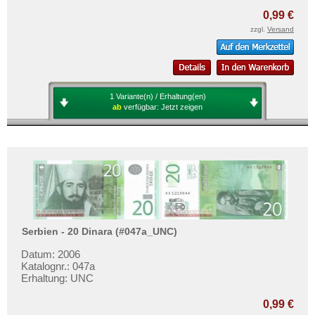
0,99 €
zzgl.
Versand
1 Variante(n) / Erhaltung(en)
ab
verfügbar:
Jetzt zeigen
Serbien - 20 Dinara (#047a_UNC)
Datum: 2006
Katalognr.: 047a
Erhaltung: UNC
0,99 €