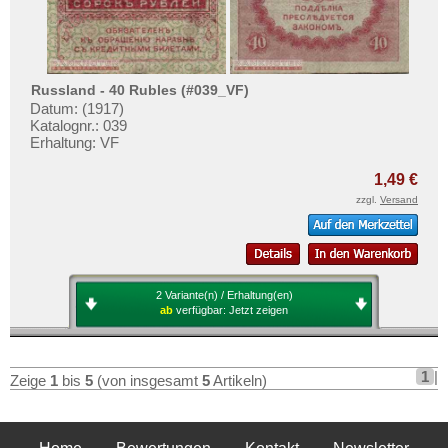
Russland - 40 Rubles (#039_VF)
Datum: (1917)
Katalognr.: 039
Erhaltung: VF
1,49 €
zzgl.
Versand
2 Variante(n) / Erhaltung(en)
ab
verfügbar:
Jetzt zeigen
1
|
Zeige
1
bis
5
(von insgesamt
5
Artikeln)