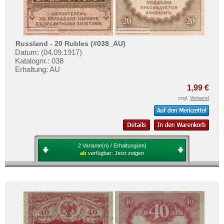
Russland - 20 Rubles (#038_AU)
Datum: (04.09.1917)
Katalognr.: 038
Erhaltung: AU
1,99 €
zzgl.
Versand
2 Variante(n) / Erhaltung(en)
ab
verfügbar:
Jetzt zeigen