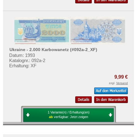
Ukraine - 2.000 Karbowanetz (#092a-2_XF)
Datum: 1993
Katalognr.: 092a-2
Erhaltung: XF
9,99 €
zzgl.
Versand
1 Variante(n) / Erhaltung(en)
ab
verfügbar:
Jetzt zeigen