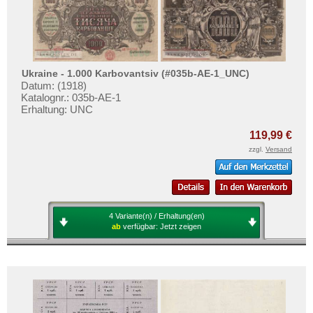
Zypern
Testbanknoten
Banknotenbriefe
Kataloge
Aufbewahrung
Ukraine - 1.000 Karbovantsiv (#035b-AE-1_UNC)
Datum: (1918)
Gutscheine
Katalognr.: 035b-AE-1
Erhaltung: UNC
Ihre Bewertungen
119,99 €
Kontakt
zzgl.
Versand
Informationen
Preislisten
4 Variante(n) / Erhaltung(en)
Ankauf
ab
verfügbar:
Jetzt zeigen
Erhaltungsgrade
Gratisbanknoten
FAQ