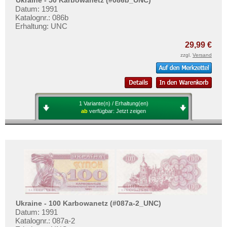
Datum: 1991
Katalognr.: 086b
Erhaltung: UNC
29,99 €
zzgl.
Versand
1 Variante(n) / Erhaltung(en)
ab
verfügbar:
Jetzt zeigen
Ukraine - 100 Karbowanetz (#087a-2_UNC)
Datum: 1991
Katalognr.: 087a-2