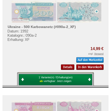
Ukraine - 500 Karbowanetz (#090a-2_XF)
Datum: 1992
Katalognr.: 090a-2
Erhaltung: XF
14,99 €
zzgl.
Versand
1 Variante(n) / Erhaltung(en)
ab
verfügbar:
Jetzt zeigen