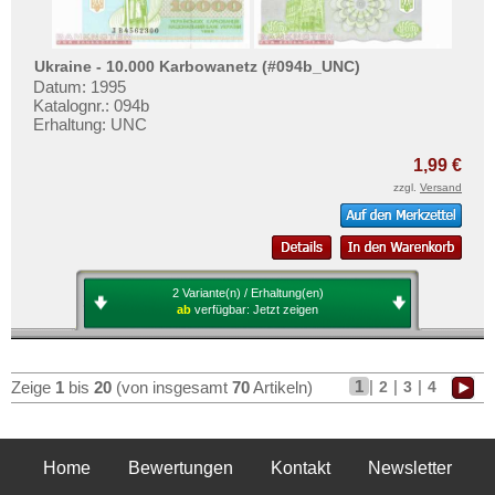
Ukraine - 10.000 Karbowanetz (#094b_UNC)
Datum: 1995
Katalognr.: 094b
Erhaltung: UNC
1,99 €
zzgl.
Versand
2 Variante(n) / Erhaltung(en)
ab
verfügbar:
Jetzt zeigen
1
|
|
|
2
3
4
Zeige
1
bis
20
(von insgesamt
70
Artikeln)
Home
Bewertungen
Kontakt
Newsletter