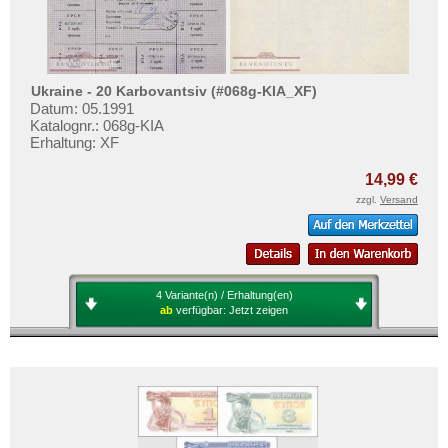
Mehr über...
Zahlungsbedingungen
Privatsphäre und Datenschutz
Ukraine - 20 Karbovantsiv (#068g-KIA_XF)
Widerrufsbelehrung
Datum: 05.1991
Katalognr.: 068g-KIA
Liefer- und Versandkosten
Erhaltung: XF
AGB
14,99 €
Impressum
zzgl.
Versand
4 Variante(n) / Erhaltung(en)
ab
verfügbar:
Jetzt zeigen