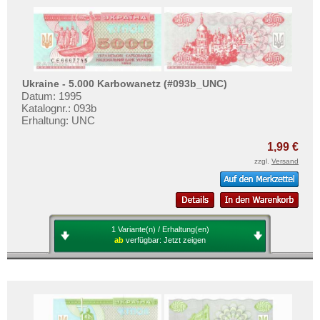
Ukraine - 5.000 Karbowanetz (#093b_UNC)
Datum: 1995
Katalognr.: 093b
Erhaltung: UNC
1,99 €
zzgl.
Versand
1 Variante(n) / Erhaltung(en)
ab
verfügbar:
Jetzt zeigen