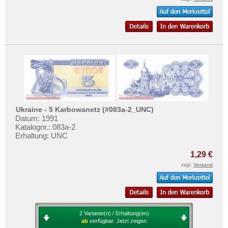
Ukraine - 5 Karbowanetz (#083a-2_UNC)
Datum: 1991
Katalognr.: 083a-2
Erhaltung: UNC
1,29 €
zzgl.
Versand
2 Variante(n) / Erhaltung(en)
ab
verfügbar:
Jetzt zeigen