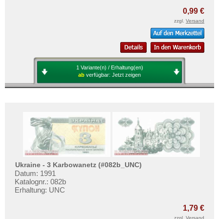
0,99 €
zzgl.
Versand
1 Variante(n) / Erhaltung(en)
ab
verfügbar:
Jetzt zeigen
Ukraine - 3 Karbowanetz (#082b_UNC)
Datum: 1991
Katalognr.: 082b
Erhaltung: UNC
1,79 €
zzgl.
Versand