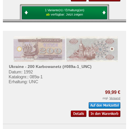
1 Variante(n) / Erhaltung(en)
ab
verfügbar:
Jetzt zeigen
Ukraine - 200 Karbowanetz (#089a-1_UNC)
Datum: 1992
Katalognr.: 089a-1
Erhaltung: UNC
99,99 €
zzgl.
Versand