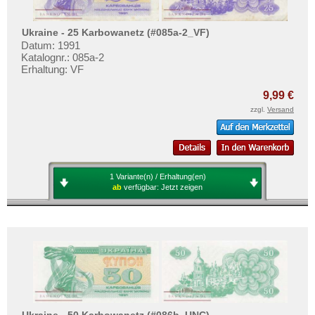
Ukraine - 25 Karbowanetz (#085a-2_VF)
Datum: 1991
Katalognr.: 085a-2
Erhaltung: VF
9,99 €
zzgl.
Versand
1 Variante(n) / Erhaltung(en)
ab
verfügbar:
Jetzt zeigen
Ukraine - 50 Karbowanetz (#086b_UNC)