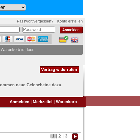
Passwort vergessen?
Konto erstellen
 Warenkorb ist leer.
ch kommen neue Geldscheine dazu.
en Sie Banknoten
Anmelden
|
Merkzettel
|
Warenkorb
ufen?
nd Sie bei uns genau richtig
ie uns einfach ein Übersichtsbild
nknoten an
info@banknoten.de
.
2
3
1
|
|
Informationen zum Ankauf finden