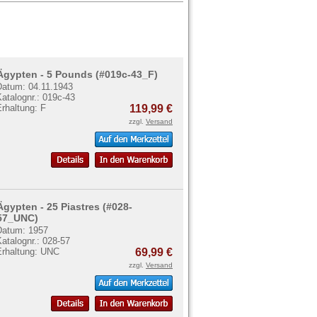
Ägypten - 5 Pounds (#019c-43_F)
Datum: 04.11.1943
atalognr.: 019c-43
rhaltung: F
119,99 €
zzgl.
Versand
Ägypten - 25 Piastres (#028-
57_UNC)
Datum: 1957
atalognr.: 028-57
Erhaltung: UNC
69,99 €
zzgl.
Versand