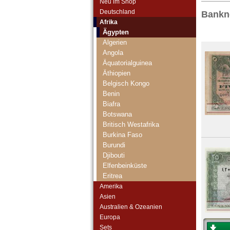
Neu im Shop
Deutschland
Bankn
Afrika
Ägypten
Algerien
Angola
Äquatorialguinea
Äthiopien
Belgisch Kongo
Benin
Biafra
Botswana
Britisch Westafrika
Burkina Faso
Burundi
Djibouti
Elfenbeinküste
Eritrea
Französisch Äquatorial-Afrika
Amerika
Französisch Somaliland
Asien
Französisch Westafrika
Australien & Ozeanien
Gabun
Europa
Gambia
Sets