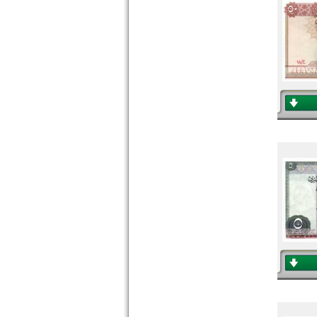
Tunesien
Uganda
Westafrikanische Staaten
Zaire
Zentralafrikanische Republik
Zentralafrikanische Staaten
Zimbabwe