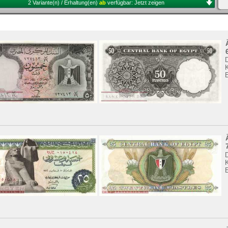
2 Variante(n) / Erhaltung(en)
ab
verfügbar:
Jetzt zeigen
K
K