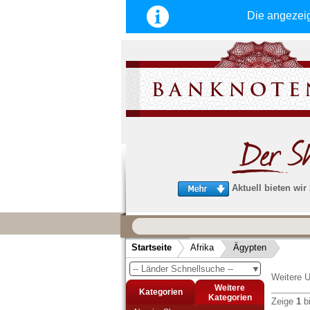
Die angezei
Aktuell bieten wir
Wir garantieren
schnellen, sicheren und zuverlä
Startseite
Afrika
Ägypten
Service
-- Länder Schnellsuche --
▼
Schneller und sicherer Versand
-
Weitere U
Bestellungen werktags bis 14:00 Uhr, 
Weitere
Kategorien
noch am selben Tag verschickt werden
Kategorien
Zeige
1
b
(Versand mit DHL oder Deutsche Post)