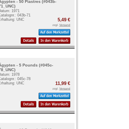
Ägypten - 50 Piastres (#043b-
71_UNC)
Datum: 1971
atalognr.: 043b-71
Erhaltung: UNC
5,49 €
zzgl.
Versand
Ägypten - 5 Pounds (#045c-
78_UNC)
Datum: 1978
atalognr.: 045c-78
Erhaltung: UNC
11,99 €
zzgl.
Versand