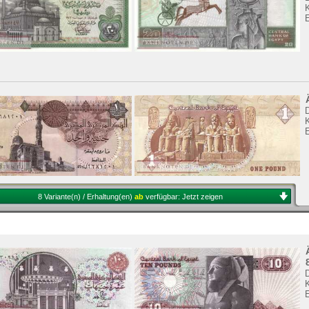
K
8 Variante(n) / Erhaltung(en)
ab
verfügbar:
Jetzt zeigen
K