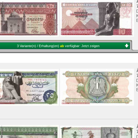
K
3 Variante(n) / Erhaltung(en)
ab
verfügbar:
Jetzt zeigen
K