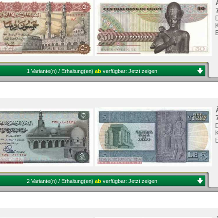
K
1 Variante(n) / Erhaltung(en)
ab
verfügbar:
Jetzt zeigen
K
2 Variante(n) / Erhaltung(en)
ab
verfügbar:
Jetzt zeigen