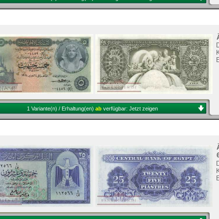
K
1 Variante(n) / Erhaltung(en)
ab
verfügbar:
Jetzt zeigen
K