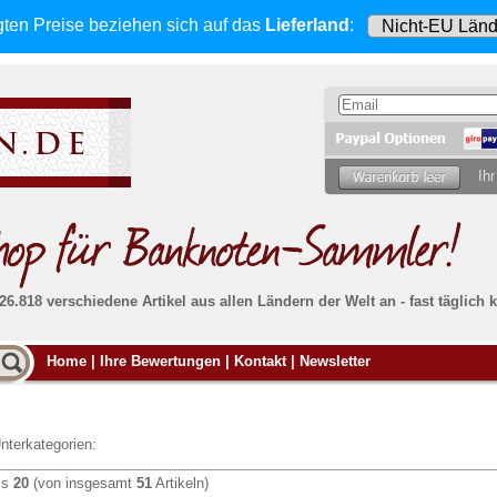
gten Preise beziehen sich
auf das
Lieferland
:
Ihr
 26.818 verschiedene Artikel aus allen Ländern der Welt an - fast tägli
Möcht
Home
|
Ihre Bewertungen
|
Kontakt
|
Newsletter
Alle Lieferungen, auch ins Ausland
, werden
von uns voll versichert. Sie haben
kein Risiko
verka
ssigen
falls die Sendung verloren geht oder beschädigt
Dann si
wird.
Senden S
Absolute Zuverlässigkeit:
sowohl in puncto
nterkategorien:
Ihrer Ba
können
Service als auch in der Qualität unserer
.
Banknoten
is
20
(von insgesamt
51
Artikeln)
Weitere 