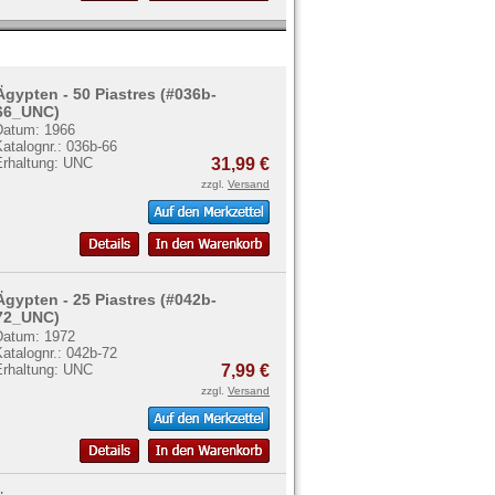
Ägypten - 50 Piastres (#036b-
66_UNC)
Datum: 1966
atalognr.: 036b-66
Erhaltung: UNC
31,99 €
zzgl.
Versand
Ägypten - 25 Piastres (#042b-
72_UNC)
Datum: 1972
atalognr.: 042b-72
Erhaltung: UNC
7,99 €
zzgl.
Versand