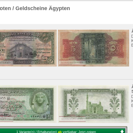
Sie
hier
.
oten / Geldscheine Ägypten
K
E
K
1 Variante(n) / Erhaltung(en)
ab
verfügbar:
Jetzt zeigen