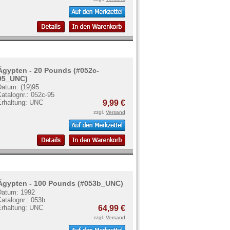
Ägypten - 20 Pounds (#052c-
95_UNC)
Datum: (19)95
atalognr.: 052c-95
Erhaltung: UNC
9,99 €
zzgl.
Versand
Ägypten - 100 Pounds (#053b_UNC)
Datum: 1992
atalognr.: 053b
Erhaltung: UNC
64,99 €
zzgl.
Versand