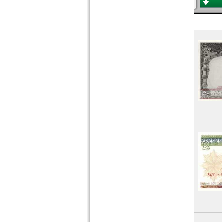
Niger
Nigeria
Ostafrika
Portugiesisch Guinea
Rhodesien
Rhodesien & Nyasaland
Ruanda
Ruanda-Burundi
Sambia
Sao Tome & Principe
Senegal
Seychellen
Sierra Leone
Somalia
Somaliland
St. Helena
Süd Sudan
Südafrika
Sudan
Swaziland
Tansania
Togo
Tschad