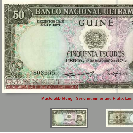
Sie
hier
.
Musterabbildung - Seriennummer und Präfix kann 