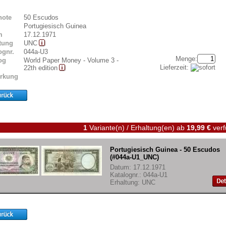
note
50 Escudos
Portugiesisch Guinea
m
17.12.1971
tung
UNC
ognr.
044a-U3
Menge:
og
World Paper Money - Volume 3 -
Lieferzeit:
22th edition
rkung
1
Variante(n) / Erhaltung(en)
ab
19,99 €
verf
Portugiesisch Guinea - 50 Escudos
(#044a-U1_UNC)
Datum: 17.12.1971
Katalognr.: 044a-U1
Erhaltung: UNC