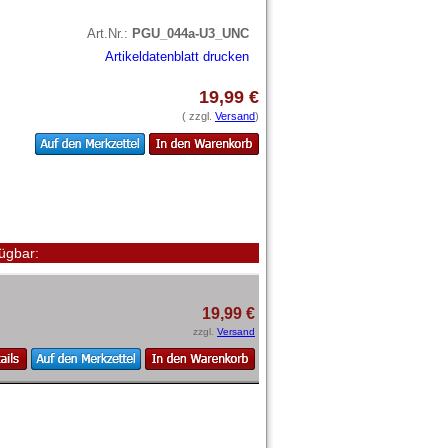
Art.Nr.:
PGU_044a-U3_UNC
Artikeldatenblatt drucken
19,99 €
( zzgl.
Versand
)
ügbar:
19,99 €
zzgl.
Versand