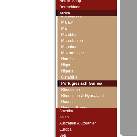
Neu im Shop
Liberia
Deutschland
Libyen
Afrika
Madagaskar
Malawi
Mali
Marokko
Mauretanien
Mauritius
Mozambique
Namibia
Niger
Nigeria
Ostafrika
Portugiesisch Guinea
Rhodesien
Rhodesien & Nyasaland
Ruanda
Ruanda-Burundi
Amerika
Sambia
Asien
Sao Tome & Principe
Australien & Ozeanien
Senegal
Europa
Seychellen
Sets