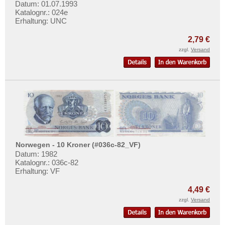
Mehr über...
Datum: 01.07.1993
Katalognr.: 024e
Erhaltung: UNC
Zahlungsbedingungen
Privatsphäre und Datenschutz
2,79 €
zzgl.
Versand
Widerrufsbelehrung
Liefer- und Versandkosten
AGB
Impressum
Norwegen - 10 Kroner (#036c-82_VF)
Datum: 1982
Katalognr.: 036c-82
Erhaltung: VF
4,49 €
zzgl.
Versand