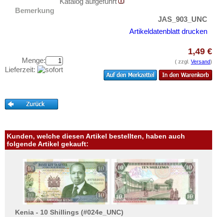
Nicaragua
Katalog aufgeführt
Testbanknoten
Bemerkung
Niederländische Antillen
Banknotenbriefe
JAS_903_UNC
Ostkaribische Staaten
Artikeldatenblatt drucken
Kataloge
Paraguay
Aufbewahrung
1,49 €
Peru
Menge:
Gutscheine
( zzgl.
Versand
)
Lieferzeit:
St. Kitts
Ihre Bewertungen
St. Lucia
Kontakt
St. Pierre & Miquelon
St. Vincent
Informationen
Surinam
Kunden, welche diesen Artikel bestellten, haben auch
Preislisten
folgende Artikel gekauft:
Trinidad und Tobago
Ankauf
Uruguay
Erhaltungsgrade
USA
Gratisbanknoten
Venezuela
FAQ
Kenia - 10 Shillings (#024e_UNC)