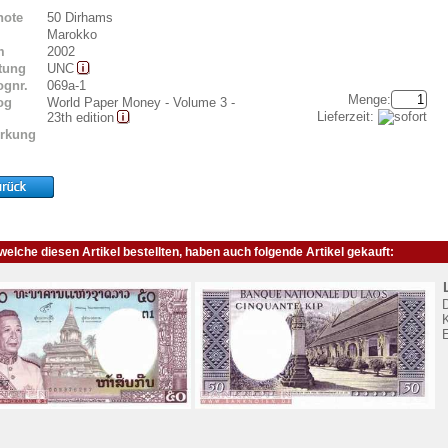
note
50 Dirhams
Marokko
m
2002
tung
UNC
ognr.
069a-1
Menge:
og
World Paper Money - Volume 3 -
Lieferzeit:
23th edition
rkung
elche diesen Artikel bestellten, haben auch folgende Artikel gekauft:
K