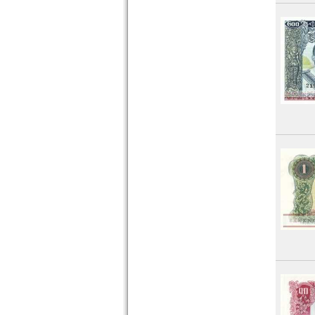
Zentralafrikanische Republik
Zentralafrikanische Staaten
Zimbabwe