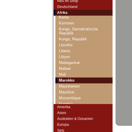
Neu im Shop
Kap Verden
Deutschland
Katanga
Afrika
Kenia
Komoren
Kongo, Demokratische
Republik
Kongo, Republik
Lesotho
Liberia
Libyen
Madagaskar
Malawi
Mali
Marokko
Mauretanien
Mauritius
Mozambique
Namibia
Amerika
Niger
Asien
Nigeria
Australien & Ozeanien
Ostafrika
Europa
Portugiesisch Guinea
Sets