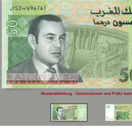
Sie
hier
.
Musterabbildung - Seriennummer und Präfix kann 