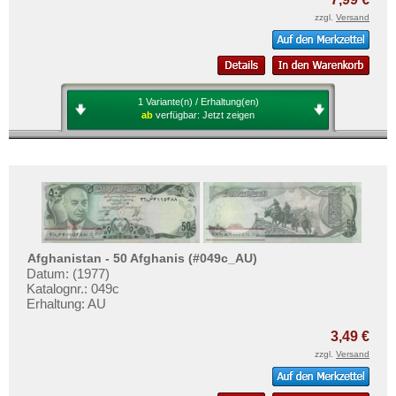
zzgl.
Versand
1 Variante(n) / Erhaltung(en)
ab
verfügbar:
Jetzt zeigen
Afghanistan - 50 Afghanis (#049c_AU)
Datum: (1977)
Katalognr.: 049c
Erhaltung: AU
3,49 €
zzgl.
Versand