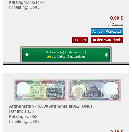
Katalognr.: 061c-2
Erhaltung: UNC
0,99 €
zzgl.
Versand
3 Variante(n) / Erhaltung(en)
ab
verfügbar:
Jetzt zeigen
Afghanistan - 5.000 Afghanis (#062_UNC)
Datum: 1993
Katalognr.: 062
Erhaltung: UNC