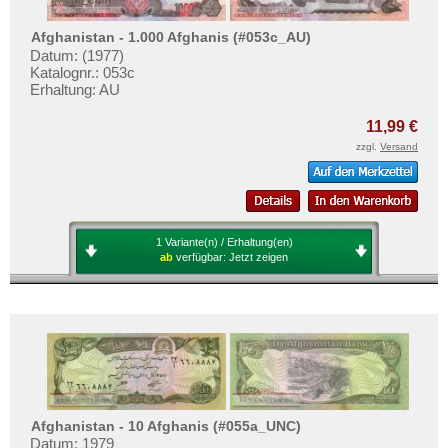
Afghanistan - 1.000 Afghanis (#053c_AU)
Datum: (1977)
Katalognr.: 053c
Erhaltung: AU
11,99 €
zzgl.
Versand
1 Variante(n) / Erhaltung(en)
ab
verfügbar:
Jetzt zeigen
Afghanistan - 10 Afghanis (#055a_UNC)
Datum: 1979