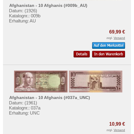
Mehr über...
Korea (alt)
Afghanistan - 10 Afghanis (#009b_AU)
Datum: (1926)
Kuwait
Zahlungsbedingungen
Katalognr.: 009b
Erhaltung: AU
Laos
Privatsphäre und Datenschutz
Libanon
Widerrufsbelehrung
69,99 €
zzgl.
Versand
Macao
Liefer- und Versandkosten
Malaya
AGB
Malaya & Britisch Borneo
Impressum
Malaysia
Malediven
Mongolei
Myanmar
Afghanistan - 10 Afghanis (#037a_UNC)
Nagorny Karabach
Datum: (1961)
Katalognr.: 037a
Nepal
Erhaltung: UNC
Niederländisch Indien
10,99 €
Nordkorea
zzgl.
Versand