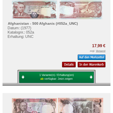
Afghanistan - 500 Afghanis (#052a_UNC)
Datum: (1977)
Katalognr.: 052a
Erhaltung: UNC
17,99 €
zzgl.
Versand
1 Variante(n) / Erhaltung(en)
ab
verfügbar:
Jetzt zeigen