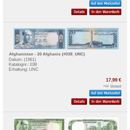
Oman
Pakistan
Philippinen
Portugiesisch Indien
Saudi Arabien
Singapur
Afghanistan - 20 Afghanis (#038_UNC)
Sri Lanka
Datum: (1961)
Katalognr.: 038
Straits Settlements
Erhaltung: UNC
Süd-Ossetien
17,99 €
Südkorea
zzgl.
Versand
Syrien
Tadschikistan
Taiwan
Thailand
Timor