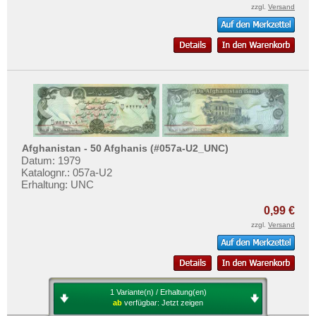
zzgl.
Versand
Afghanistan - 50 Afghanis (#057a-U2_UNC)
Datum: 1979
Katalognr.: 057a-U2
Erhaltung: UNC
0,99 €
zzgl.
Versand
1 Variante(n) / Erhaltung(en)
ab
verfügbar:
Jetzt zeigen