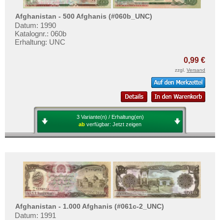
Afghanistan - 500 Afghanis (#060b_UNC)
Datum: 1990
Katalognr.: 060b
Erhaltung: UNC
0,99 €
zzgl.
Versand
3 Variante(n) / Erhaltung(en)
ab
verfügbar:
Jetzt zeigen
Afghanistan - 1.000 Afghanis (#061c-2_UNC)
Datum: 1991