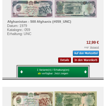
Afghanistan - 500 Afghanis (#059_UNC)
Datum: 1979
Katalognr.: 059
Erhaltung: UNC
12,99 €
zzgl.
Versand
1 Variante(n) / Erhaltung(en)
ab
verfügbar:
Jetzt zeigen