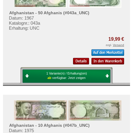
Turkmenistan
Afghanistan - 50 Afghanis (#043a_UNC)
Usbekistan
Datum: 1967
Vereinigte Arabische Emirate
Katalognr.: 043a
Erhaltung: UNC
Vietnam
19,99 €
Vietnam Süd
zzgl.
Versand
1 Variante(n) / Erhaltung(en)
ab
verfügbar:
Jetzt zeigen
Afghanistan - 10 Afghanis (#047b_UNC)
Datum: 1975