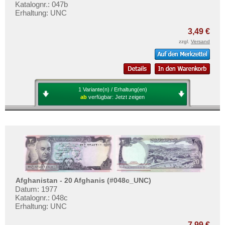
Katalognr.: 047b
Erhaltung: UNC
3,49 €
zzgl.
Versand
1 Variante(n) / Erhaltung(en)
ab
verfügbar:
Jetzt zeigen
Afghanistan - 20 Afghanis (#048c_UNC)
Datum: 1977
Katalognr.: 048c
Erhaltung: UNC
7,99 €