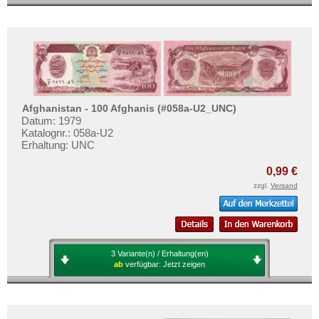
Afghanistan - 100 Afghanis (#058a-U2_UNC)
Datum: 1979
Katalognr.: 058a-U2
Erhaltung: UNC
0,99 €
zzgl.
Versand
3 Variante(n) / Erhaltung(en)
ab
verfügbar:
Jetzt zeigen