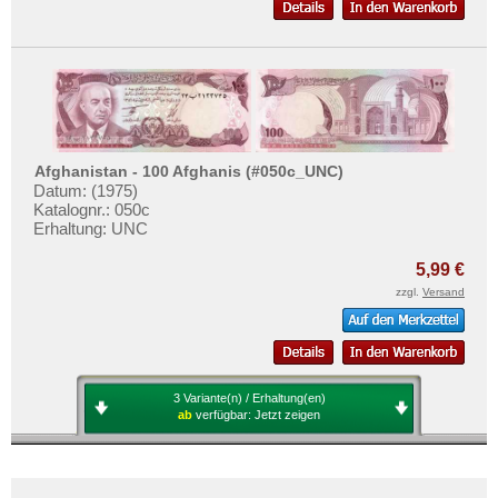
Afghanistan - 100 Afghanis (#050c_UNC)
Datum: (1975)
Katalognr.: 050c
Erhaltung: UNC
5,99 €
zzgl.
Versand
3 Variante(n) / Erhaltung(en)
ab
verfügbar:
Jetzt zeigen