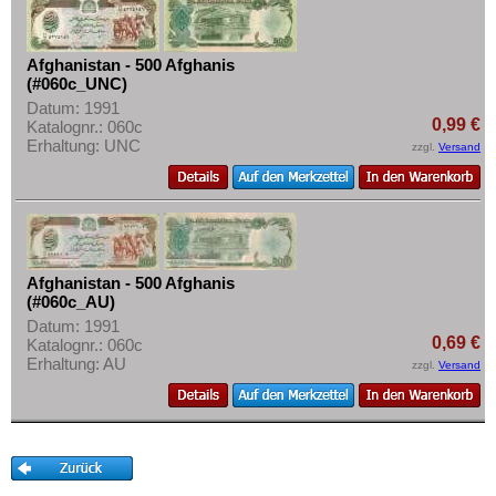
Mehr über...
Korea (alt)
Kuwait
Zahlungsbedingungen
Afghanistan - 500 Afghanis
Laos
Privatsphäre und Datenschutz
(#060c_UNC)
Datum: 1991
Libanon
Widerrufsbelehrung
0,99 €
Katalognr.: 060c
Erhaltung: UNC
Macao
Liefer- und Versandkosten
zzgl.
Versand
Malaya
AGB
Malaya & Britisch Borneo
Impressum
Malaysia
Malediven
Afghanistan - 500 Afghanis
(#060c_AU)
Mongolei
Datum: 1991
0,69 €
Katalognr.: 060c
Myanmar
Erhaltung: AU
zzgl.
Versand
Nagorny Karabach
Nepal
Niederländisch Indien
Nordkorea