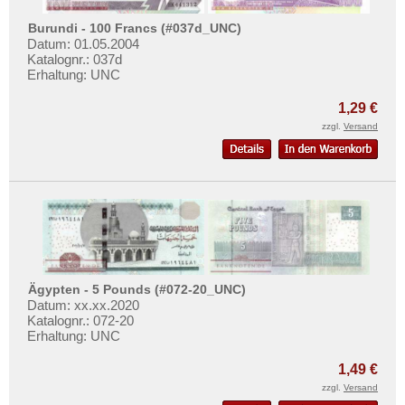
Turkmenistan
Burundi - 100 Francs (#037d_UNC)
Usbekistan
Datum: 01.05.2004
Katalognr.: 037d
Vereinigte Arabische Emirate
Erhaltung: UNC
Vietnam
1,29 €
Vietnam Süd
zzgl.
Versand
Ägypten - 5 Pounds (#072-20_UNC)
Datum: xx.xx.2020
Katalognr.: 072-20
Erhaltung: UNC
1,49 €
zzgl.
Versand