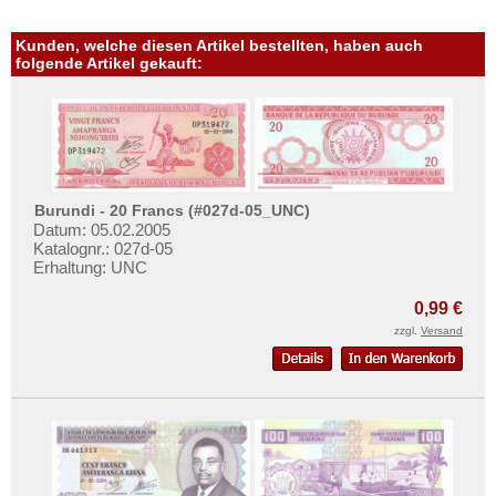
Oman
Kunden, welche diesen Artikel bestellten, haben auch
Pakistan
folgende Artikel gekauft:
Philippinen
Portugiesisch Indien
Saudi Arabien
Singapur
Burundi - 20 Francs (#027d-05_UNC)
Sri Lanka
Datum: 05.02.2005
Straits Settlements
Katalognr.: 027d-05
Erhaltung: UNC
Süd-Ossetien
0,99 €
Südkorea
zzgl.
Versand
Syrien
Tadschikistan
Taiwan
Thailand
Timor