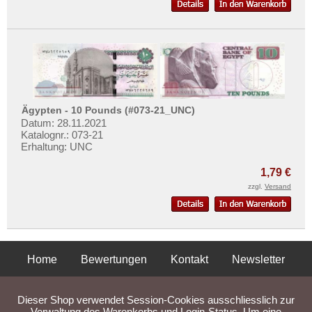
Ägypten - 10 Pounds (#073-21_UNC)
Datum: 28.11.2021
Katalognr.: 073-21
Erhaltung: UNC
1,79 €
zzgl.
Versand
Home
Bewertungen
Kontakt
Newsletter
Privatsphäre und Datenschutz
Impressum
AGB
Dieser Shop verwendet Session-Cookies ausschliesslich zur
Liefer- und Versandkosten
Verwaltung des Warenkorbs und Login-Status. Um eine