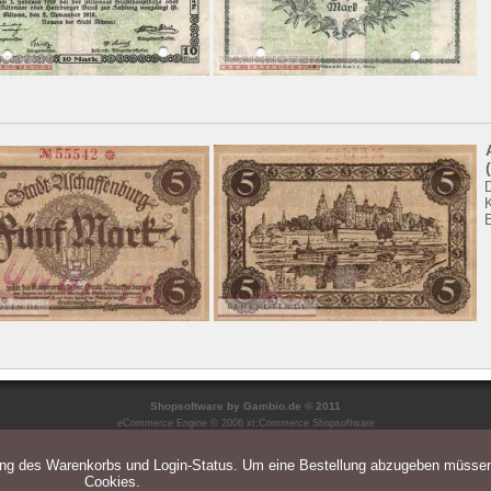
Shopsoftware
by Gambio.de © 2011
eCommerce Engine © 2006
xt:Commerce Shopsoftware
ung des Warenkorbs und Login-Status. Um eine Bestellung abzugeben müsse
Cookies.
Parse Time: 0.052s