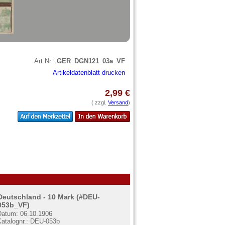
Art.Nr.:
GER_DGN121_03a_VF
Artikeldatenblatt drucken
2,99 €
( zzgl.
Versand
)
Deutschland - 10 Mark (#DEU-
053b_VF)
Datum: 06.10.1906
Katalognr.: DEU-053b