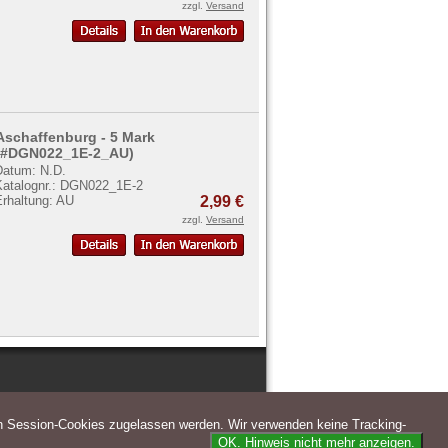
zzgl.
Versand
Aschaffenburg - 5 Mark
(#DGN022_1E-2_AU)
Datum: N.D.
Katalognr.: DGN022_1E-2
Erhaltung: AU
2,99 €
zzgl.
Versand
n Session-Cookies zugelassen werden. Wir verwenden keine Tracking-
OK. Hinweis nicht mehr anzeigen.