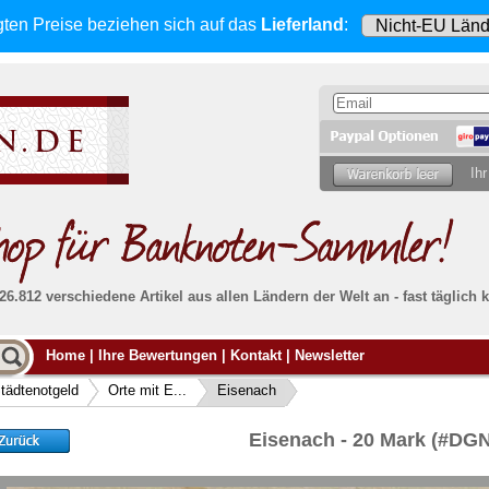
gten Preise beziehen sich
auf das
Lieferland
:
Ihr
 26.812 verschiedene Artikel aus allen Ländern der Welt an - fast tägli
Möcht
Home
|
Ihre Bewertungen
|
Kontakt
|
Newsletter
Alle Lieferungen, auch ins Ausland
, werden
von uns voll versichert. Sie haben
kein Risiko
verka
ssigen
falls die Sendung verloren geht oder beschädigt
tädtenotgeld
Orte mit E...
Eisenach
Dann si
wird.
Senden S
Absolute Zuverlässigkeit:
sowohl in puncto
Eisenach - 20 Mark (#DG
Ihrer Ba
können
Service als auch in der Qualität unserer
.
Banknoten
Weitere 