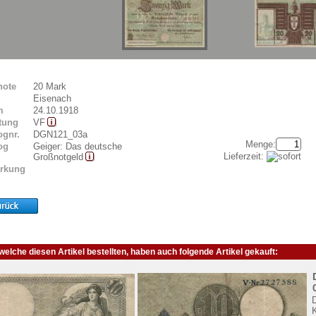
note
20 Mark
Eisenach
m
24.10.1918
tung
VF
ognr.
DGN121_03a
Menge:
og
Geiger: Das deutsche
Lieferzeit:
Großnotgeld
rkung
elche diesen Artikel bestellten, haben auch folgende Artikel gekauft: