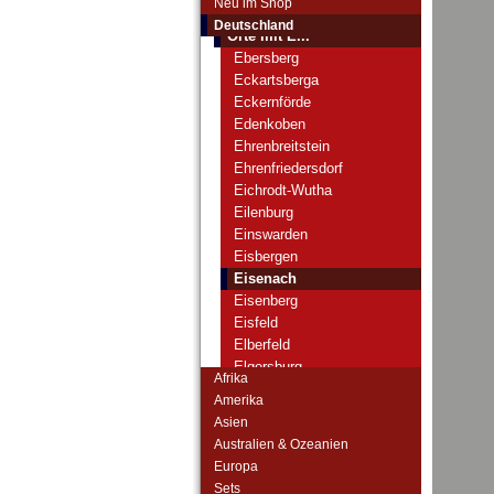
Neu im Shop
Orte mit D...
Deutschland
Orte mit E...
Ebersberg
Eckartsberga
Eckernförde
Edenkoben
Ehrenbreitstein
Ehrenfriedersdorf
Eichrodt-Wutha
Eilenburg
Einswarden
Eisbergen
Eisenach
Eisenberg
Eisfeld
Elberfeld
Elgersburg
Afrika
Ellrich
Amerika
Elmshorn
Asien
Emmendingen
Australien & Ozeanien
Emmerich
Europa
Ems, Bad
Sets