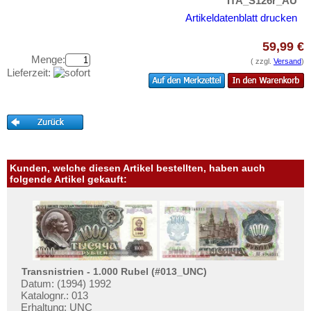
Jugoslawien
ITA_S126r_AU
Testbanknoten
Artikeldatenblatt drucken
Kroatien
Banknotenbriefe
Lettland
59,99 €
Kataloge
Menge:
Liechtenstein
( zzgl.
Versand
)
Aufbewahrung
Lieferzeit:
Litauen
Gutscheine
Luxemburg
Ihre Bewertungen
Malta
Kontakt
Mazedonien
Memelgebiet
Kunden, welche diesen Artikel bestellten, haben auch
Informationen
folgende Artikel gekauft:
Moldawien
Preislisten
Montenegro
Ankauf
Niederlande
Erhaltungsgrade
Nordirland
Gratisbanknoten
Norwegen
Transnistrien - 1.000 Rubel (#013_UNC)
FAQ
Datum: (1994) 1992
Österreich
Katalognr.: 013
Erhaltung: UNC