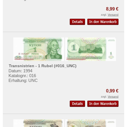
Polen
Mehr über...
Portugal
8,99 €
Zahlungsbedingungen
zzgl.
Versand
Rumänien
Privatsphäre und Datenschutz
Russland
Widerrufsbelehrung
Saarland
Liefer- und Versandkosten
San Marino
AGB
Schottland
Impressum
Schweden
Transnistrien - 1 Rubel (#016_UNC)
Schweiz
Datum: 1994
Katalognr.: 016
Serbien
Erhaltung: UNC
Slowakei
0,99 €
Slowenien
zzgl.
Versand
Spanien
Spitzbergen
Tatarstan