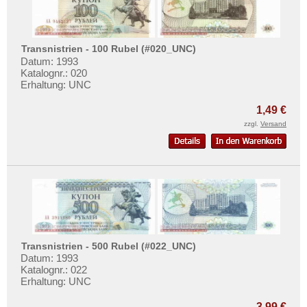
Transnistrien
Tschechische Republik
Tschechoslowakei
Transnistrien - 100 Rubel (#020_UNC)
Datum: 1993
Türkei
Katalognr.: 020
Erhaltung: UNC
Ukraine
Ungarn
1,49 €
zzgl.
Versand
Vatikan
Weissrussland
Zypern
Transnistrien - 500 Rubel (#022_UNC)
Datum: 1993
Katalognr.: 022
Erhaltung: UNC
3,99 €