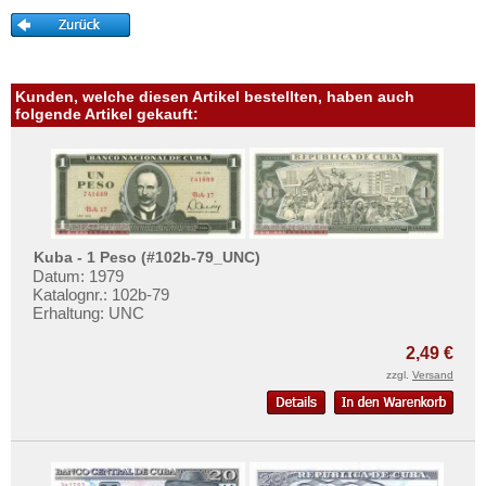
Philippinen
Mehr über...
Portugiesisch Indien
Zahlungsbedingungen
Saudi Arabien
Privatsphäre und Datenschutz
Kunden, welche diesen Artikel bestellten, haben auch
Singapur
Widerrufsbelehrung
folgende Artikel gekauft:
Sri Lanka
Liefer- und Versandkosten
Straits Settlements
AGB
Süd-Ossetien
Impressum
Südkorea
Kuba - 1 Peso (#102b-79_UNC)
Syrien
Datum: 1979
Katalognr.: 102b-79
Tadschikistan
Erhaltung: UNC
Taiwan
2,49 €
Thailand
zzgl.
Versand
Timor
Turkmenistan
Usbekistan