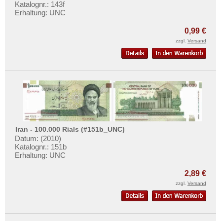
Mehr über...
Katalognr.: 143f
Erhaltung: UNC
Zahlungsbedingungen
0,99 €
Privatsphäre und Datenschutz
zzgl.
Versand
Widerrufsbelehrung
Liefer- und Versandkosten
AGB
Impressum
Iran - 100.000 Rials (#151b_UNC)
Datum: (2010)
Katalognr.: 151b
Erhaltung: UNC
2,89 €
zzgl.
Versand