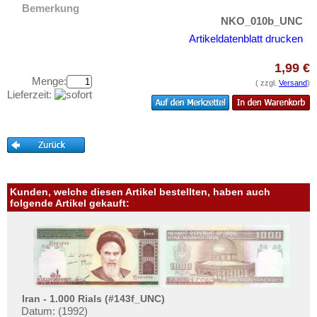
Singapur
Testbanknoten
Bemerkung
Sri Lanka
NKO_010b_UNC
Banknotenbriefe
Artikeldatenblatt drucken
Straits Settlements
Kataloge
Süd-Ossetien
1,99 €
Aufbewahrung
Menge:
Südkorea
( zzgl.
Versand
)
Gutscheine
Lieferzeit:
Syrien
Ihre Bewertungen
Tadschikistan
Kontakt
Taiwan
Thailand
Informationen
Timor
Kunden, welche diesen Artikel bestellten, haben auch
Preislisten
folgende Artikel gekauft:
Turkmenistan
Ankauf
Usbekistan
Erhaltungsgrade
Vereinigte Arabische Emirate
Gratisbanknoten
Vietnam
FAQ
Vietnam Süd
Iran - 1.000 Rials (#143f_UNC)
Datum: (1992)