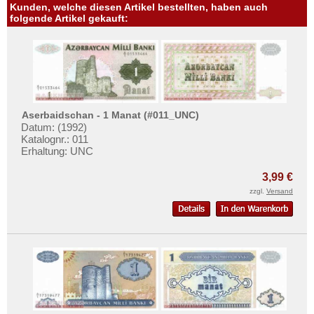
Vereinigte Arabische Emirate
Kunden, welche diesen Artikel bestellten, haben auch
folgende Artikel gekauft:
Vietnam
Vietnam Süd
Aserbaidschan - 1 Manat (#011_UNC)
Datum: (1992)
Katalognr.: 011
Erhaltung: UNC
3,99 €
zzgl.
Versand