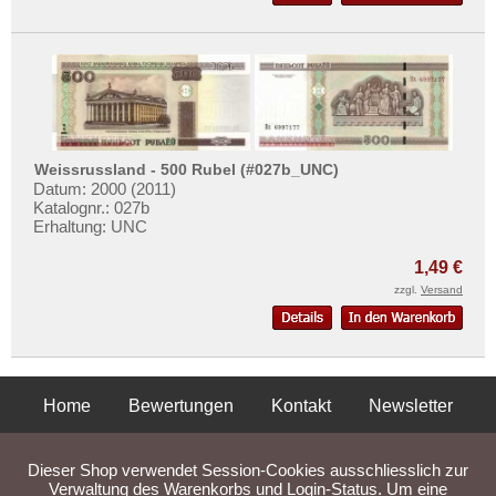
Weissrussland - 500 Rubel (#027b_UNC)
Datum: 2000 (2011)
Katalognr.: 027b
Erhaltung: UNC
1,49 €
zzgl.
Versand
Home
Bewertungen
Kontakt
Newsletter
Privatsphäre und Datenschutz
Impressum
AGB
Dieser Shop verwendet Session-Cookies ausschliesslich zur
Liefer- und Versandkosten
Verwaltung des Warenkorbs und Login-Status. Um eine