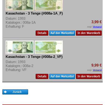
Philippinen
Mehr über...
Portugiesisch Indien
Zahlungsbedingungen
Kasachstan - 3 Tenge (#008a-1A_F)
Saudi Arabien
Privatsphäre und Datenschutz
Datum: 1993
Singapur
3,99 €
Katalognr.: 008a-1A
Widerrufsbelehrung
Erhaltung: F
zzgl.
Versand
Sri Lanka
Liefer- und Versandkosten
Straits Settlements
AGB
Süd-Ossetien
Impressum
Südkorea
Kasachstan - 3 Tenge (#008a-2_VF)
Syrien
Datum: 1993
Tadschikistan
9,99 €
Katalognr.: 008a-2
Erhaltung: VF
zzgl.
Versand
Taiwan
Thailand
Timor
Turkmenistan
Usbekistan