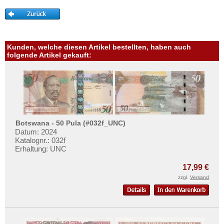
Turkmenistan
Mehr über...
Usbekistan
Zahlungsbedingungen
Vereinigte Arabische Emirate
Privatsphäre und Datenschutz
Vietnam
Kunden, welche diesen Artikel bestellten, haben auch
Widerrufsbelehrung
folgende Artikel gekauft:
Vietnam Süd
Liefer- und Versandkosten
AGB
Impressum
Botswana - 50 Pula (#032f_UNC)
Datum: 2024
Katalognr.: 032f
Erhaltung: UNC
17,99 €
zzgl.
Versand