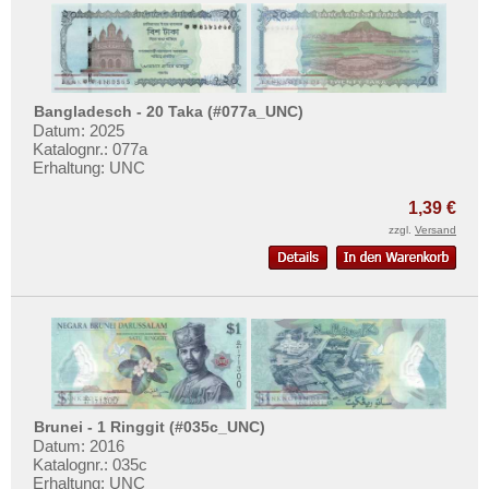
Bangladesch - 20 Taka (#077a_UNC)
Datum: 2025
Katalognr.: 077a
Erhaltung: UNC
1,39 €
zzgl.
Versand
Brunei - 1 Ringgit (#035c_UNC)
Datum: 2016
Katalognr.: 035c
Erhaltung: UNC