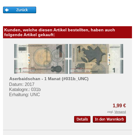
Turkmenistan
Mehr über...
Usbekistan
Zahlungsbedingungen
Vereinigte Arabische Emirate
Privatsphäre und Datenschutz
Vietnam
Kunden, welche diesen Artikel bestellten, haben auch
Widerrufsbelehrung
folgende Artikel gekauft:
Vietnam Süd
Liefer- und Versandkosten
AGB
Impressum
Aserbaidschan - 1 Manat (#031b_UNC)
Datum: 2017
Katalognr.: 031b
Erhaltung: UNC
1,99 €
zzgl.
Versand