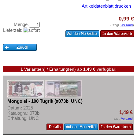
Oman
Testbanknoten
Artikeldatenblatt drucken
Pakistan
Banknotenbriefe
0,99 €
Philippinen
Kataloge
Menge:
( zzgl.
Versand
)
Portugiesisch Indien
Lieferzeit:
Aufbewahrung
Saudi Arabien
Gutscheine
Singapur
Ihre Bewertungen
Sri Lanka
Kontakt
Straits Settlements
1
Variante(n) / Erhaltung(en)
ab
1,49 €
verfügbar:
Süd-Ossetien
Informationen
Südkorea
Preislisten
Syrien
Ankauf
Tadschikistan
Mongolei - 100 Tugrik (#073b_UNC)
Erhaltungsgrade
Datum: 2025
Taiwan
1,49 €
Katalognr.: 073b
Gratisbanknoten
Erhaltung: UNC
Thailand
zzgl.
Versand
FAQ
Timor