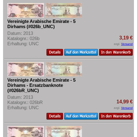
Mehr über...
Zahlungsbedingungen
Vereinigte Arabische Emirate - 5
Privatsphäre und Datenschutz
Dirhams (#026b_UNC)
Widerrufsbelehrung
Datum: 2013
3,19 €
Katalognr.: 026b
Liefer- und Versandkosten
Erhaltung: UNC
zzgl.
Versand
AGB
Impressum
Vereinigte Arabische Emirate - 5
Dirhams - Ersatzbanknote
(#026bR_UNC)
Datum: 2013
14,99 €
Katalognr.: 026bR
Erhaltung: UNC
zzgl.
Versand