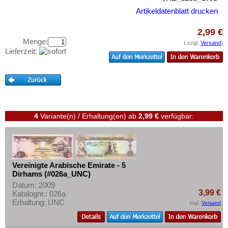
Testbanknoten
Artikeldatenblatt drucken
Banknotenbriefe
2,99 €
Kataloge
Menge:
( zzgl.
Versand
)
Aufbewahrung
Lieferzeit:
Gutscheine
Ihre Bewertungen
Kontakt
4
Variante(n) / Erhaltung(en)
ab
2,99 €
verfügbar:
Informationen
Preislisten
Ankauf
Vereinigte Arabische Emirate - 5
Dirhams (#026a_UNC)
Erhaltungsgrade
Datum: 2009
Gratisbanknoten
3,99 €
Katalognr.: 026a
Erhaltung: UNC
zzgl.
Versand
FAQ