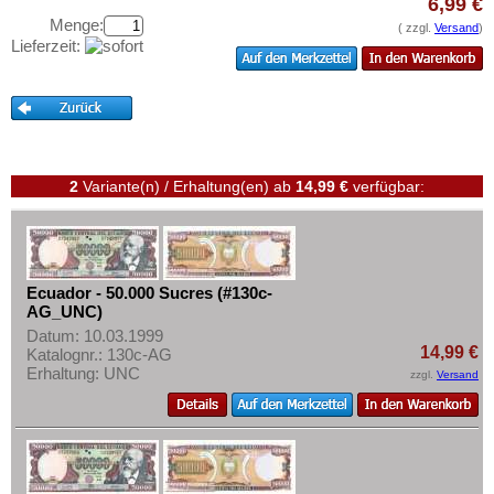
Haiti
6,99 €
Testbanknoten
Menge:
( zzgl.
Versand
)
Honduras
Banknotenbriefe
Lieferzeit:
Jamaica
Kataloge
Jason Islands
Aufbewahrung
Kanada
Gutscheine
Kolumbien
2
Variante(n) / Erhaltung(en)
ab
14,99 €
verfügbar:
Ihre Bewertungen
Kuba
Kontakt
Martinique
Mexiko
Informationen
Ecuador - 50.000 Sucres (#130c-
Montserrat
AG_UNC)
Preislisten
Nicaragua
Datum: 10.03.1999
Ankauf
14,99 €
Katalognr.: 130c-AG
Niederländische Antillen
Erhaltung: UNC
zzgl.
Versand
Erhaltungsgrade
Ostkaribische Staaten
Gratisbanknoten
Paraguay
FAQ
Peru