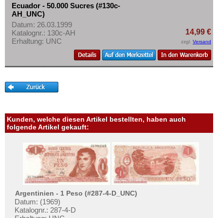
St. Kitts
Mehr über...
Ecuador - 50.000 Sucres (#130c-
AH_UNC)
St. Lucia
Zahlungsbedingungen
Datum: 26.03.1999
St. Pierre & Miquelon
14,99 €
Katalognr.: 130c-AH
Privatsphäre und Datenschutz
Erhaltung: UNC
zzgl.
Versand
St. Vincent
Widerrufsbelehrung
Surinam
Liefer- und Versandkosten
Trinidad und Tobago
AGB
Uruguay
Impressum
USA
Venezuela
Kunden, welche diesen Artikel bestellten, haben auch
folgende Artikel gekauft:
Argentinien - 1 Peso (#287-4-D_UNC)
Datum: (1969)
Katalognr.: 287-4-D