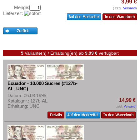
Haiti
3,99 €
Testbanknoten
Menge:
( zzgl.
Versand
)
Honduras
Banknotenbriefe
Lieferzeit:
Jamaica
Kataloge
Jason Islands
Aufbewahrung
Kanada
Gutscheine
Kolumbien
5
Variante(n) / Erhaltung(en)
ab
9,99 €
verfügbar:
Ihre Bewertungen
Kuba
Kontakt
Martinique
Mexiko
Informationen
Ecuador - 10.000 Sucres (#127b-
Montserrat
AL_UNC)
Preislisten
Nicaragua
Datum: 06.03.1995
Ankauf
14,99 €
Katalognr.: 127b-AL
Niederländische Antillen
Erhaltung: UNC
zzgl.
Versand
Erhaltungsgrade
Ostkaribische Staaten
Gratisbanknoten
Paraguay
FAQ
Peru