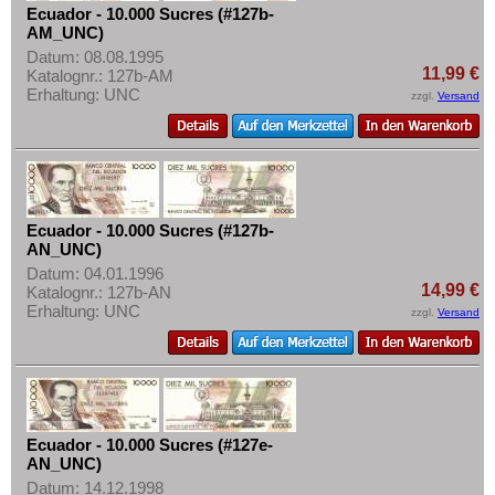
St. Kitts
Mehr über...
Ecuador - 10.000 Sucres (#127b-
AM_UNC)
St. Lucia
Zahlungsbedingungen
Datum: 08.08.1995
St. Pierre & Miquelon
11,99 €
Katalognr.: 127b-AM
Privatsphäre und Datenschutz
Erhaltung: UNC
zzgl.
Versand
St. Vincent
Widerrufsbelehrung
Surinam
Liefer- und Versandkosten
Trinidad und Tobago
AGB
Uruguay
Impressum
Ecuador - 10.000 Sucres (#127b-
USA
AN_UNC)
Venezuela
Datum: 04.01.1996
14,99 €
Katalognr.: 127b-AN
Erhaltung: UNC
zzgl.
Versand
Ecuador - 10.000 Sucres (#127e-
AN_UNC)
Datum: 14.12.1998