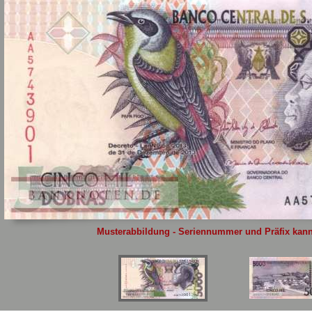
Sie
hier
.
Musterabbildung - Seriennummer und Präfix kann 