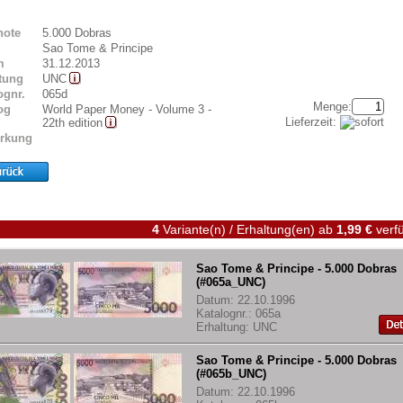
note
5.000 Dobras
Sao Tome & Principe
m
31.12.2013
tung
UNC
ognr.
065d
Menge:
og
World Paper Money - Volume 3 -
Lieferzeit:
22th edition
rkung
4
Variante(n) / Erhaltung(en)
ab
1,99 €
verfü
Sao Tome & Principe - 5.000 Dobras
(#065a_UNC)
Datum: 22.10.1996
Katalognr.: 065a
Erhaltung: UNC
Sao Tome & Principe - 5.000 Dobras
(#065b_UNC)
Datum: 22.10.1996