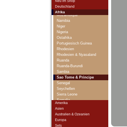
Neu im Shop
Mauretanien
Deutschland
Mauritius
Afrika
Mozambique
Namibia
Niger
Nigeria
Ostafrika
Portugiesisch Guinea
Rhodesien
Rhodesien & Nyasaland
Ruanda
Ruanda-Burundi
Sambia
Sao Tome & Principe
Senegal
Seychellen
Sierra Leone
Somalia
Amerika
Somaliland
Asien
St. Helena
Australien & Ozeanien
Süd Sudan
Europa
Südafrika
Sets