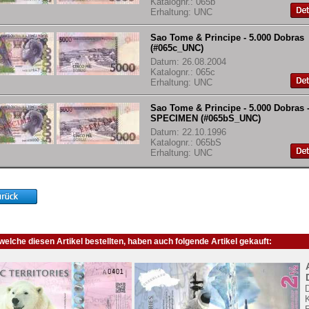
Katalognr.: 065b
Erhaltung: UNC
Sao Tome & Principe - 5.000 Dobras
(#065c_UNC)
Datum: 26.08.2004
Katalognr.: 065c
Erhaltung: UNC
Sao Tome & Principe - 5.000 Dobras 
SPECIMEN (#065bS_UNC)
Datum: 22.10.1996
Katalognr.: 065bS
Erhaltung: UNC
elche diesen Artikel bestellten, haben auch folgende Artikel gekauft:
K