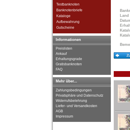
Sudan
Testbanknoten
Swaziland
Banknotenbriefe
Bank
Tansania
Land
Kataloge
Togo
Datu
Aufbewahrung
Tschad
Erhal
Gutscheine
Tunesien
Katal
Katal
Uganda
Informationen
Westafrikanische Staaten
Beme
Zaire
Preislisten
Zentralafrikanische Republik
Ankauf
Erhaltungsgrade
Zentralafrikanische Staaten
Gratisbanknoten
Zimbabwe
FAQ
Mehr über...
Zahlungsbedingungen
Privatsphäre und Datenschutz
Widerrufsbelehrung
Liefer- und Versandkosten
AGB
Impressum