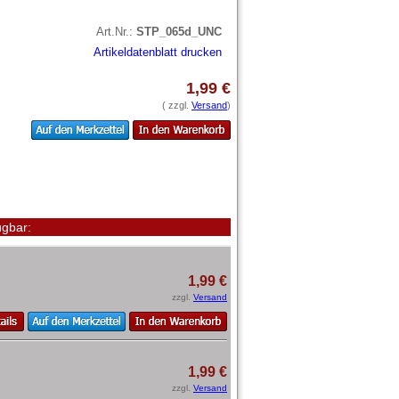
Art.Nr.:
STP_065d_UNC
Artikeldatenblatt drucken
1,99 €
( zzgl.
Versand
)
gbar:
1,99 €
zzgl.
Versand
1,99 €
zzgl.
Versand