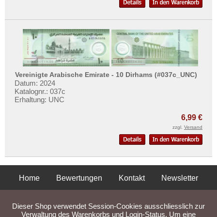
Vereinigte Arabische Emirate - 10 Dirhams (#037c_UNC)
Datum: 2024
Katalognr.: 037c
Erhaltung: UNC
6,99 €
zzgl.
Versand
Home
Bewertungen
Kontakt
Newsletter
Privatsphäre und Datenschutz
Impressum
AGB
Dieser Shop verwendet Session-Cookies ausschliesslich zur
Liefer- und Versandkosten
Verwaltung des Warenkorbs und Login-Status. Um eine