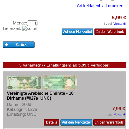
Testbanknoten
Artikeldatenblatt drucken
Banknotenbriefe
5,99 €
Kataloge
Menge:
( zzgl.
Versand
)
Lieferzeit:
Aufbewahrung
Gutscheine
Ihre Bewertungen
Kontakt
3
Variante(n) / Erhaltung(en)
ab
5,99 €
verfügbar:
Informationen
Preislisten
Ankauf
Vereinigte Arabische Emirate - 10
Dirhams (#027a_UNC)
Erhaltungsgrade
Datum: 2009
Gratisbanknoten
7,99 €
Katalognr.: 027a
Erhaltung: UNC
zzgl.
Versand
FAQ