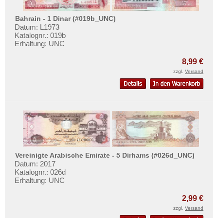
Bahrain - 1 Dinar (#019b_UNC)
Datum: L1973
Katalognr.: 019b
Erhaltung: UNC
8,99 €
zzgl.
Versand
Vereinigte Arabische Emirate - 5 Dirhams (#026d_UNC)
Datum: 2017
Katalognr.: 026d
Erhaltung: UNC
2,99 €
zzgl.
Versand