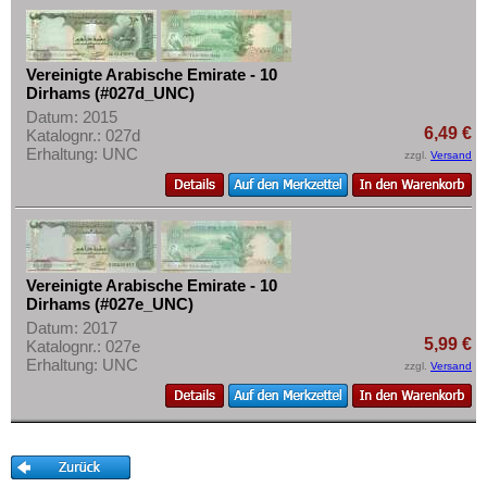
Mehr über...
Zahlungsbedingungen
Vereinigte Arabische Emirate - 10
Privatsphäre und Datenschutz
Dirhams (#027d_UNC)
Widerrufsbelehrung
Datum: 2015
6,49 €
Katalognr.: 027d
Liefer- und Versandkosten
Erhaltung: UNC
zzgl.
Versand
AGB
Impressum
Vereinigte Arabische Emirate - 10
Dirhams (#027e_UNC)
Datum: 2017
5,99 €
Katalognr.: 027e
Erhaltung: UNC
zzgl.
Versand