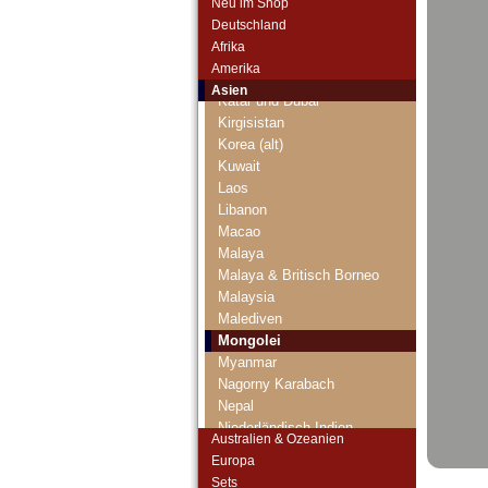
Neu im Shop
Jordanien
Deutschland
Kambodscha
Afrika
Kasachstan
Amerika
Katar
Asien
Katar und Dubai
Kirgisistan
Korea (alt)
Kuwait
Laos
Libanon
Macao
Malaya
Malaya & Britisch Borneo
Malaysia
Malediven
Mongolei
Myanmar
Nagorny Karabach
Nepal
Niederländisch Indien
Australien & Ozeanien
Nordkorea
Europa
Oman
Sets