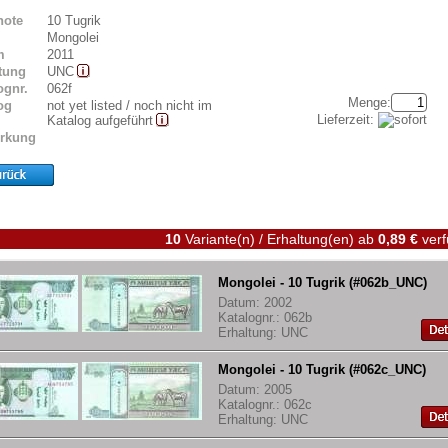
note
10 Tugrik
Mongolei
m
2011
tung
UNC
ognr.
062f
Menge:
og
not yet listed / noch nicht im
Lieferzeit:
Katalog aufgeführt
rkung
10
Variante(n) / Erhaltung(en)
ab
0,89 €
verf
Mongolei - 10 Tugrik (#062b_UNC)
Datum: 2002
Katalognr.: 062b
Erhaltung: UNC
Mongolei - 10 Tugrik (#062c_UNC)
Datum: 2005
Katalognr.: 062c
Erhaltung: UNC