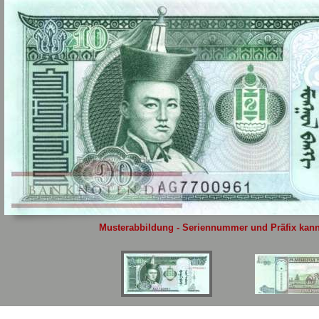
Sie
hier
.
Musterabbildung - Seriennummer und Präfix kann 