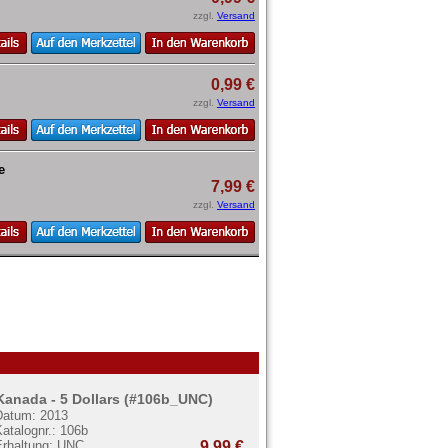
zzgl.
Versand
0,99 €
zzgl.
Versand
e
7,99 €
zzgl.
Versand
Kanada - 5 Dollars (#106b_UNC)
Datum: 2013
atalognr.: 106b
Erhaltung: UNC
9,99 €