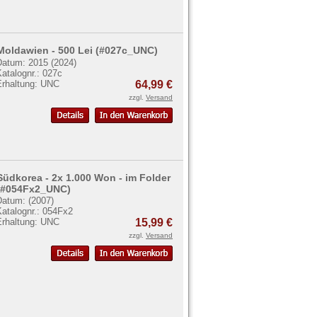
Moldawien - 500 Lei (#027c_UNC)
Datum: 2015 (2024)
atalognr.: 027c
Erhaltung: UNC
64,99 €
zzgl.
Versand
Südkorea - 2x 1.000 Won - im Folder
(#054Fx2_UNC)
Datum: (2007)
Katalognr.: 054Fx2
Erhaltung: UNC
15,99 €
zzgl.
Versand