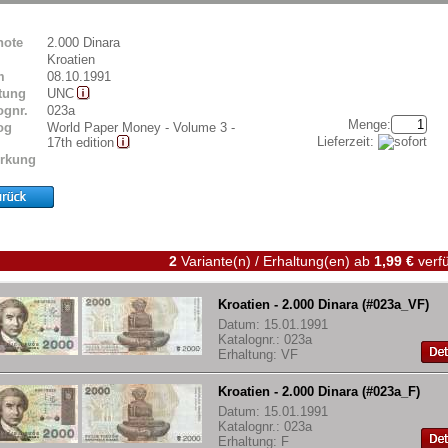
note
2.000 Dinara
Kroatien
m
08.10.1991
tung
UNC
ognr.
023a
Menge:
og
World Paper Money - Volume 3 -
Lieferzeit:
17th edition
rkung
2
Variante(n) / Erhaltung(en)
ab
1,99 €
verfü
Kroatien - 2.000 Dinara (#023a_VF)
Datum: 15.01.1991
Katalognr.: 023a
Erhaltung: VF
Kroatien - 2.000 Dinara (#023a_F)
Datum: 15.01.1991
Katalognr.: 023a
Erhaltung: F