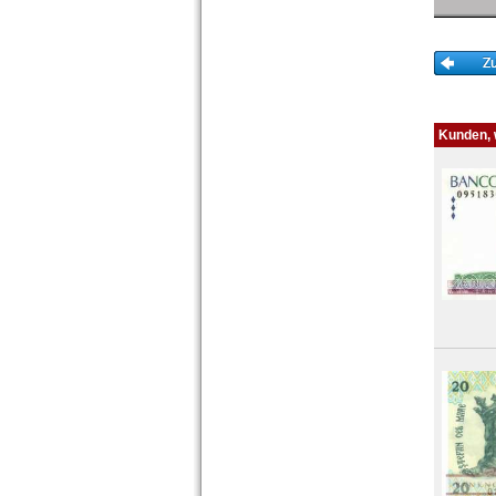
Tatarstan
Transnistrien
Tschechische Republik
Tschechoslowakei
Türkei
Ukraine
Kunden, w
Ungarn
Vatikan
Weissrussland
Zypern