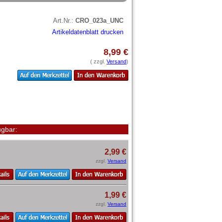
Art.Nr.:
CRO_023a_UNC
Artikeldatenblatt drucken
8,99 €
( zzgl.
Versand
)
gbar:
2,99 €
zzgl.
Versand
1,99 €
zzgl.
Versand