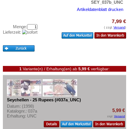
Swaziland
SEY_037b_UNC
Testbanknoten
Tansania
Artikeldatenblatt drucken
Banknotenbriefe
Togo
Kataloge
7,99 €
Tschad
Menge:
( zzgl.
Versand
)
Aufbewahrung
Lieferzeit:
Tunesien
Gutscheine
Uganda
Ihre Bewertungen
Westafrikanische Staaten
Kontakt
Zaire
Zentralafrikanische Republik
1
Variante(n) / Erhaltung(en)
ab
5,99 €
verfügbar:
Informationen
Zentralafrikanische Staaten
Preislisten
Zimbabwe
Ankauf
Erhaltungsgrade
Seychellen - 25 Rupees (#037a_UNC)
Datum: (1998)
Gratisbanknoten
5,99 €
Katalognr.: 037a
Erhaltung: UNC
FAQ
zzgl.
Versand