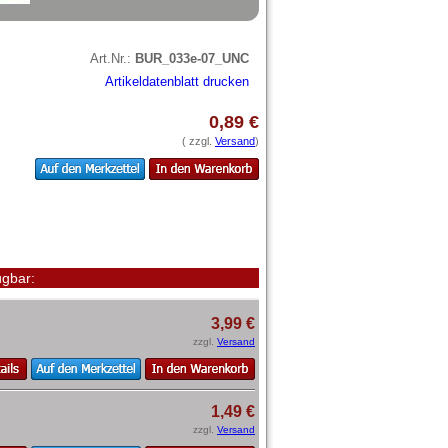
Art.Nr.:
BUR_033e-07_UNC
Artikeldatenblatt drucken
0,89 €
( zzgl.
Versand
)
gbar:
3,99 €
zzgl.
Versand
1,49 €
zzgl.
Versand