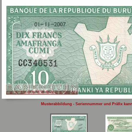
Sie
hier
.
Musterabbildung - Seriennummer und Präfix kann 