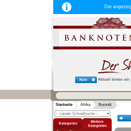
Die angezei
Aktuell bieten wir
Wir garantieren
schnellen, sicheren und zuverlä
Startseite
Afrika
Burundi
Service
-- Länder Schnellsuche --
▼
Schneller und sicherer Versand
-
Bestellungen werktags bis 14:00 Uhr, 
Weitere
Kategorien
noch am selben Tag verschickt werden
Kategorien
(Versand mit DHL oder Deutsche Post)