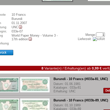
note
10 Francs
Burundi
m
01.11.2007
tung
UNC
ognr.
033e-07
Menge:
og
World Paper Money - Volume 3 -
Lieferzeit:
17th edition
rkung
8
Variante(n) / Erhaltung(en)
ab
0,99 €
verfü
Burundi - 10 Francs (#033a-81_UNC)
Datum: 01.06.1981
Katalognr.: 033a-81
Erhaltung: UNC
Burundi - 10 Francs (#033b-89_UNC)
Datum: 01.10.1989
Katalognr.: 033b-89