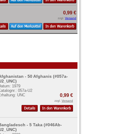
0,99 €
zzgl.
Versand
Afghanistan - 50 Afghanis (#057a-
U2_UNC)
Datum: 1979
atalognr.: 057a-U2
Erhaltung: UNC
0,99 €
zzgl.
Versand
Bangladesch - 5 Taka (#046Ab-
U2_UNC)