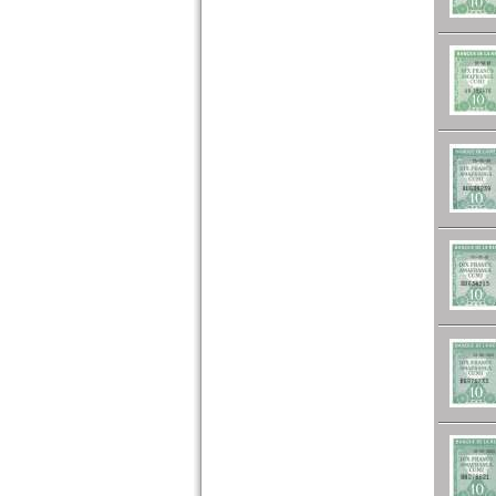
Nigeria
Ostafrika
Portugiesisch Guinea
Rhodesien
Rhodesien & Nyasaland
Ruanda
Ruanda-Burundi
Sambia
Sao Tome & Principe
Senegal
Seychellen
Sierra Leone
Somalia
Somaliland
St. Helena
Süd Sudan
Südafrika
Sudan
Swaziland
Tansania
Togo
Tschad