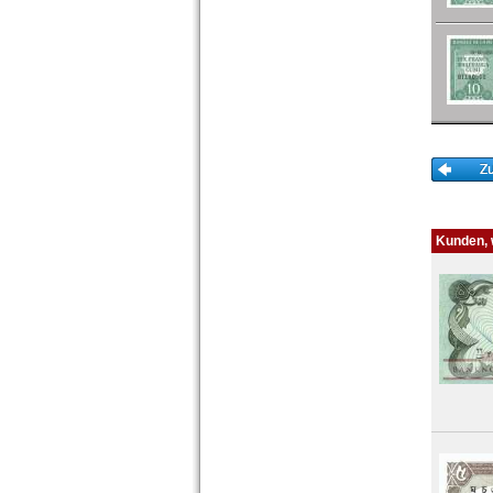
Tunesien
Uganda
Westafrikanische Staaten
Zaire
Zentralafrikanische Republik
Zentralafrikanische Staaten
Zimbabwe
Kunden, w