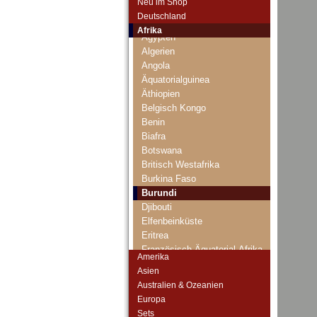
Neu im Shop
Deutschland
Afrika
Ägypten
Algerien
Angola
Äquatorialguinea
Äthiopien
Belgisch Kongo
Benin
Biafra
Botswana
Britisch Westafrika
Burkina Faso
Burundi
Djibouti
Elfenbeinküste
Eritrea
Französisch Äquatorial-Afrika
Amerika
Französisch Somaliland
Asien
Französisch Westafrika
Australien & Ozeanien
Gabun
Europa
Gambia
Sets