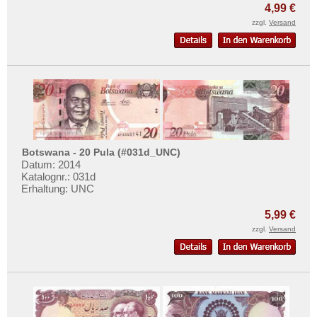
Mehr über...
4,99 €
zzgl.
Versand
Zahlungsbedingungen
Privatsphäre und Datenschutz
Widerrufsbelehrung
Liefer- und Versandkosten
AGB
Impressum
Botswana - 20 Pula (#031d_UNC)
Datum: 2014
Katalognr.: 031d
Erhaltung: UNC
5,99 €
zzgl.
Versand