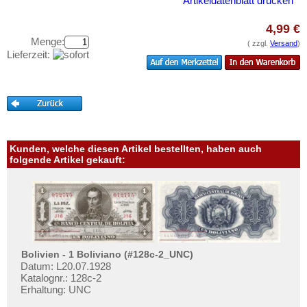
Artikeldatenblatt drucken
Testbanknoten
Samoa
Banknotenbriefe
Tahiti
4,99 €
Menge:
( zzgl.
Versand
)
Kataloge
Tonga
Lieferzeit:
Aufbewahrung
Vanuatu
Gutscheine
Ihre Bewertungen
Kontakt
Kunden, welche diesen Artikel bestellten, haben auch
folgende Artikel gekauft:
Informationen
Preislisten
Ankauf
Erhaltungsgrade
Bolivien - 1 Boliviano (#128c-2_UNC)
Gratisbanknoten
Datum: L20.07.1928
Katalognr.: 128c-2
FAQ
Erhaltung: UNC