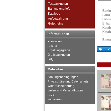
Südafrika
Testbanknoten
Sudan
Banknotenbriefe
Bank
Swaziland
Kataloge
Land
Tansania
Aufbewahrung
Datu
Togo
Erhal
Gutscheine
Tschad
Katal
Tunesien
Katal
Informationen
Uganda
Beme
Westafrikanische Staaten
Preislisten
Zaire
Ankauf
Erhaltungsgrade
Zentralafrikanische Republik
Gratisbanknoten
Zentralafrikanische Staaten
FAQ
Zimbabwe
Mehr über...
Zahlungsbedingungen
Privatsphäre und Datenschutz
Widerrufsbelehrung
Liefer- und Versandkosten
AGB
Impressum