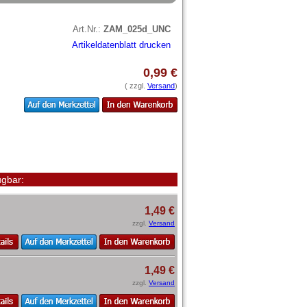
Art.Nr.:
ZAM_025d_UNC
Artikeldatenblatt drucken
0,99 €
( zzgl.
Versand
)
gbar:
1,49 €
zzgl.
Versand
1,49 €
zzgl.
Versand