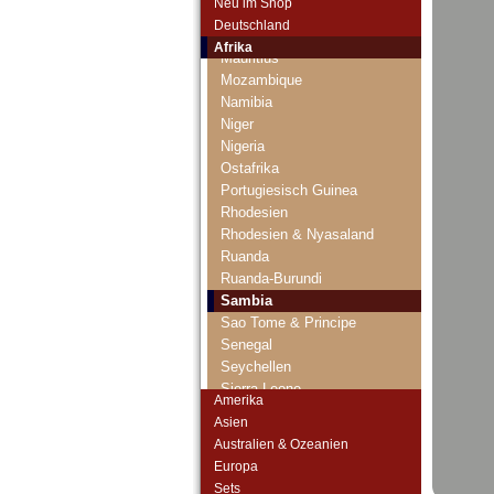
Neu im Shop
Marokko
Deutschland
Mauretanien
Afrika
Mauritius
Mozambique
Namibia
Niger
Nigeria
Ostafrika
Portugiesisch Guinea
Rhodesien
Rhodesien & Nyasaland
Ruanda
Ruanda-Burundi
Sambia
Sao Tome & Principe
Senegal
Seychellen
Sierra Leone
Amerika
Somalia
Asien
Somaliland
Australien & Ozeanien
St. Helena
Europa
Süd Sudan
Sets