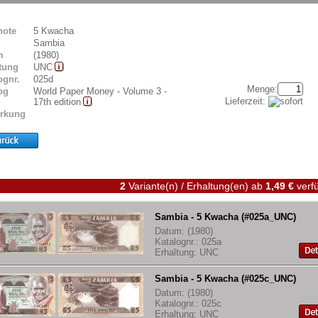
note
5 Kwacha
Sambia
m
(1980)
tung
UNC
ognr.
025d
Menge:
og
World Paper Money - Volume 3 -
Lieferzeit:
17th edition
rkung
2
Variante(n) / Erhaltung(en)
ab
1,49 €
verfü
Sambia - 5 Kwacha (#025a_UNC)
Datum: (1980)
Katalognr.: 025a
Erhaltung: UNC
Sambia - 5 Kwacha (#025c_UNC)
Datum: (1980)
Katalognr.: 025c
Erhaltung: UNC