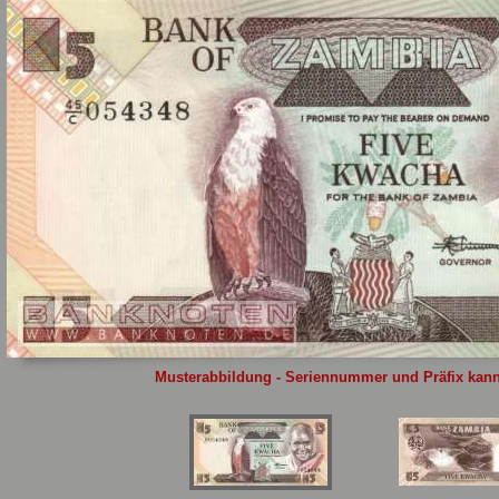
Sie
hier
.
Musterabbildung - Seriennummer und Präfix kann 