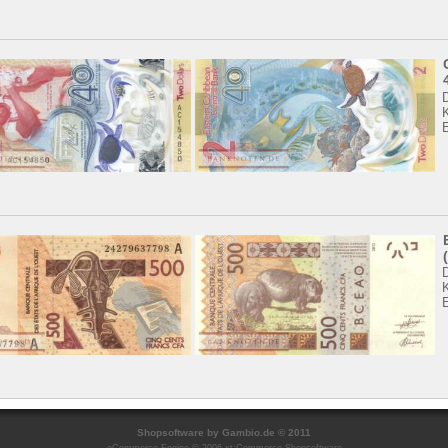
K
Shopsoftware
by Gambio.de © 2011
eCommerce Engine © 2006
xt:Commerce Shopsoftware