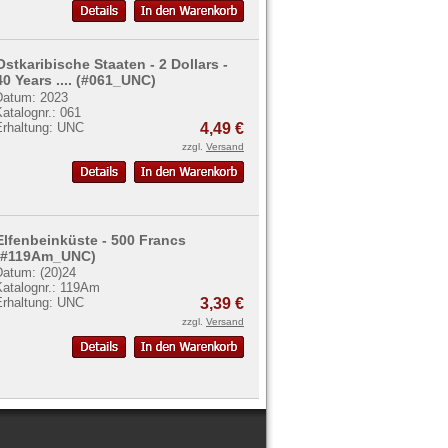
Ostkaribische Staaten - 2 Dollars -
40 Years .... (#061_UNC)
Datum: 2023
atalognr.: 061
Erhaltung: UNC
4,49 €
zzgl.
Versand
Elfenbeinküste - 500 Francs
(#119Am_UNC)
Datum: (20)24
Katalognr.: 119Am
Erhaltung: UNC
3,39 €
zzgl.
Versand