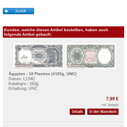
Mehr über...
Zahlungsbedingungen
Privatsphäre und Datenschutz
Widerrufsbelehrung
Kunden, welche diesen Artikel bestellten, haben auch
folgende Artikel gekauft:
Liefer- und Versandkosten
AGB
Impressum
Ägypten - 10 Piastres (#183g_UNC)
Datum: L1940
Katalognr.: 183g
Erhaltung: UNC
7,99 €
zzgl.
Versand