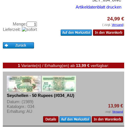
Swaziland
Testbanknoten
Artikeldatenblatt drucken
Tansania
Banknotenbriefe
Togo
24,99 €
Kataloge
Menge:
( zzgl.
Versand
)
Tschad
Aufbewahrung
Lieferzeit:
Tunesien
Gutscheine
Uganda
Ihre Bewertungen
Westafrikanische Staaten
Kontakt
Zaire
1
Variante(n) / Erhaltung(en)
ab
13,99 €
verfügbar:
Zentralafrikanische Republik
Informationen
Zentralafrikanische Staaten
Preislisten
Zimbabwe
Ankauf
Seychellen - 50 Rupees (#034_AU)
Erhaltungsgrade
Datum: (1989)
13,99 €
Katalognr.: 034
Gratisbanknoten
Erhaltung: AU
zzgl.
Versand
FAQ