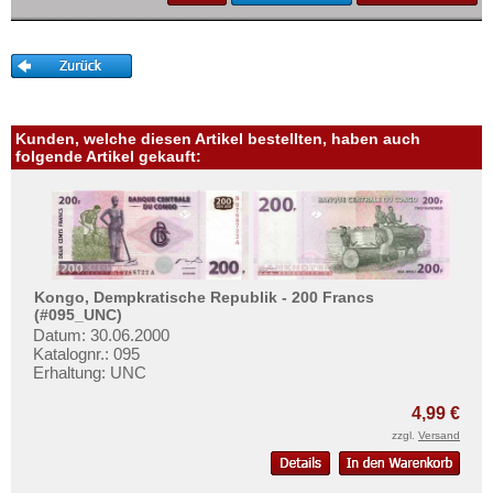
Kanada
Mehr über...
Kolumbien
Zahlungsbedingungen
Kuba
Privatsphäre und Datenschutz
Martinique
Widerrufsbelehrung
Mexiko
Kunden, welche diesen Artikel bestellten, haben auch
Liefer- und Versandkosten
folgende Artikel gekauft:
Montserrat
AGB
Nicaragua
Impressum
Niederländische Antillen
Ostkaribische Staaten
Kongo, Dempkratische Republik - 200 Francs
Paraguay
(#095_UNC)
Peru
Datum: 30.06.2000
Katalognr.: 095
St. Kitts
Erhaltung: UNC
St. Lucia
4,99 €
St. Pierre & Miquelon
zzgl.
Versand
St. Vincent