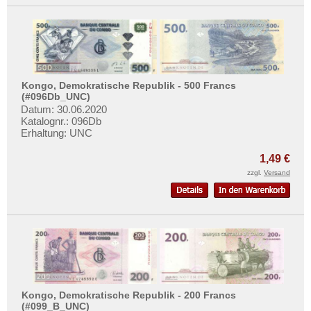
Surinam
Trinidad und Tobago
Uruguay
USA
Venezuela
Kongo, Demokratische Republik - 500 Francs
(#096Db_UNC)
Datum: 30.06.2020
Katalognr.: 096Db
Erhaltung: UNC
1,49 €
zzgl.
Versand
Kongo, Demokratische Republik - 200 Francs
(#099_B_UNC)