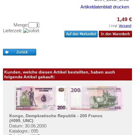
Curacao
Testbanknoten
Artikeldatenblatt drucken
Curacao & Sint Maarten
Banknotenbriefe
Dominica
1,49 €
Kataloge
Menge:
( zzgl.
Versand
)
Dominikanische Republik
Aufbewahrung
Lieferzeit:
Ecuador
Gutscheine
El Salvador
Ihre Bewertungen
Falkland Inseln
Kontakt
Galapagos
Grenada
Kunden, welche diesen Artikel bestellten, haben auch
Informationen
folgende Artikel gekauft:
Guatemala
Preislisten
Guyana
Ankauf
Haiti
Erhaltungsgrade
Honduras
Gratisbanknoten
Kongo, Dempkratische Republik - 200 Francs
Jamaica
(#095_UNC)
FAQ
Datum: 30.06.2000
Jason Islands
Katalognr.: 095