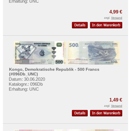
Kanada
Erhaltung: UNC
Mehr über...
Kolumbien
4,99 €
Zahlungsbedingungen
Kuba
zzgl.
Versand
Privatsphäre und Datenschutz
Martinique
Widerrufsbelehrung
Mexiko
Liefer- und Versandkosten
Montserrat
AGB
Nicaragua
Impressum
Niederländische Antillen
Kongo, Demokratische Republik - 500 Francs
Ostkaribische Staaten
(#096Db_UNC)
Datum: 30.06.2020
Paraguay
Katalognr.: 096Db
Peru
Erhaltung: UNC
St. Kitts
1,49 €
St. Lucia
zzgl.
Versand
St. Pierre & Miquelon
St. Vincent