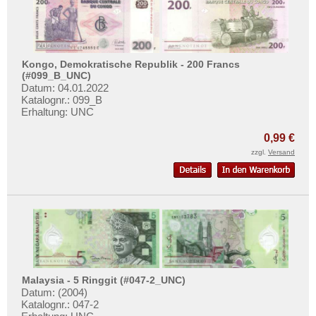
Surinam
Trinidad und Tobago
Uruguay
Kongo, Demokratische Republik - 200 Francs
USA
(#099_B_UNC)
Venezuela
Datum: 04.01.2022
Katalognr.: 099_B
Erhaltung: UNC
0,99 €
zzgl.
Versand
Malaysia - 5 Ringgit (#047-2_UNC)
Datum: (2004)
Katalognr.: 047-2