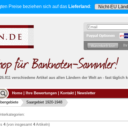
gten Preise beziehen sich
auf das
Lieferland
:
Ihr
 26.811 verschiedene Artikel aus allen Ländern der Welt an - fast tägli
Möcht
Home
|
Ihre Bewertungen
|
Kontakt
|
Newsletter
Alle Lieferungen, auch ins Ausland
, werden
von uns voll versichert. Sie haben
kein Risiko
verka
ssigen
falls die Sendung verloren geht oder beschädigt
bengebiete
Saargebiet 1920-1948
Dann si
wird.
Senden S
Absolute Zuverlässigkeit:
sowohl in puncto
nterkategorien:
Ihrer Ba
können
Service als auch in der Qualität unserer
.
Banknoten
is
4
(von insgesamt
4
Artikeln)
Weitere 