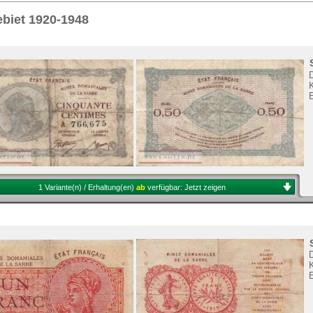
Sie
hier
.
biet 1920-1948
E
1 Variante(n) / Erhaltung(en)
ab
verfügbar:
Jetzt zeigen
E