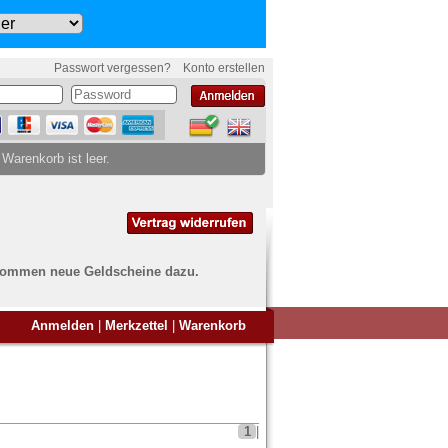
Passwort vergessen?
Konto erstellen
 Warenkorb ist leer.
ch kommen neue Geldscheine dazu.
en Sie Banknoten
Anmelden
|
Merkzettel
|
Warenkorb
ufen?
nd Sie bei uns genau richtig
ie uns einfach ein Übersichtsbild
nknoten an
info@banknoten.de
.
1
|
Informationen zum Ankauf finden