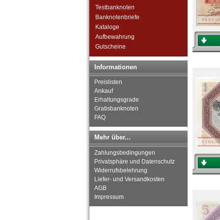
Testbanknoten
Banknotenbriefe
Kataloge
Aufbewahrung
Gutscheine
Informationen
Preislisten
Ankauf
Erhaltungsgrade
Gratisbanknoten
FAQ
Mehr über...
Zahlungsbedingungen
Privatsphäre und Datenschutz
Widerrufsbelehrung
Liefer- und Versandkosten
AGB
Impressum