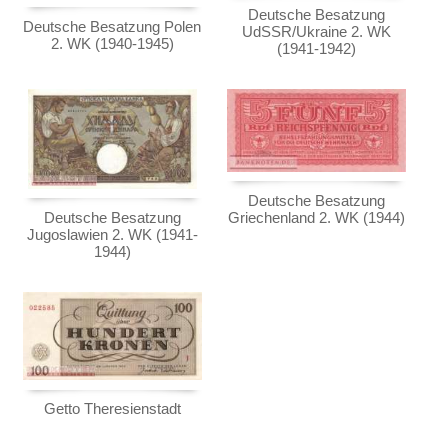
Testbanknoten
(1941-1944)
Deutsche Besatzung
Deutsche Besatzung Polen
UdSSR/Ukraine 2. WK
Banknotenbriefe
Deutsche Besatzung Griechenland 2. WK
2. WK (1940-1945)
(1941-1942)
(1944)
Kataloge
Getto Theresienstadt
Aufbewahrung
Deutsche Länderbanknoten
Gutscheine
Deutsche Kolonien
Ihre Bewertungen
Deutsche Nebengebiete
Deutsche Besatzung
Kontakt
Wert- und Steuergutscheine (1933-1934)
Griechenland 2. WK (1944)
Deutsche Besatzung
Jugoslawien 2. WK (1941-
Reichsbahn und Reichspost
1944)
Informationen
Alt-Deutschland
Preislisten
Besonderheiten
Ankauf
Kriegsgefangenenlager
Erhaltungsgrade
Deutsches Städtenotgeld
Gratisbanknoten
FAQ
Getto Theresienstadt