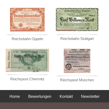
Mehr über...
Zahlungsbedingungen
Privatsphäre und Datenschutz
Widerrufsbelehrung
Liefer- und Versandkosten
Reichsbahn Stuttgart
Reichsbahn Oppeln
AGB
Impressum
Reichspost Chemnitz
Reichspost München
Home
Bewertungen
Kontakt
Newsletter
Privatsphäre und Datenschutz
Impressum
AGB