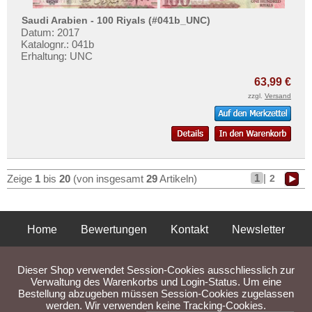
Saudi Arabien - 100 Riyals (#041b_UNC)
Datum: 2017
Katalognr.: 041b
Erhaltung: UNC
63,99 €
zzgl.
Versand
1
|
2
Zeige
1
bis
20
(von insgesamt
29
Artikeln)
Home
Bewertungen
Kontakt
Newsletter
Privatsphäre und Datenschutz
Impressum
AGB
Dieser Shop verwendet Session-Cookies ausschliesslich zur
Liefer- und Versandkosten
Verwaltung des Warenkorbs und Login-Status. Um eine
Bestellung abzugeben müssen Session-Cookies zugelassen
werden. Wir verwenden keine Tracking-Cookies.