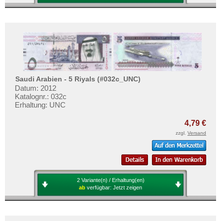
Saudi Arabien - 5 Riyals (#032c_UNC)
Datum: 2012
Katalognr.: 032c
Erhaltung: UNC
4,79 €
zzgl.
Versand
2 Variante(n) / Erhaltung(en)
ab
verfügbar:
Jetzt zeigen