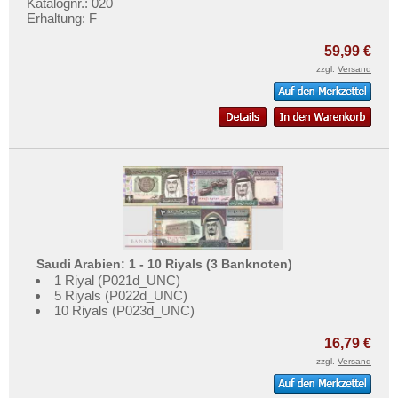
Syrien
Katalognr.: 020
Testbanknoten
Erhaltung: F
Tadschikistan
Banknotenbriefe
59,99 €
Taiwan
Kataloge
zzgl.
Versand
Thailand
Aufbewahrung
Timor
Gutscheine
Turkmenistan
Ihre Bewertungen
Usbekistan
Kontakt
Vereinigte Arabische Emirate
Vietnam
Informationen
Vietnam Süd
Preislisten
Saudi Arabien: 1 - 10 Riyals (3 Banknoten)
1 Riyal (P021d_UNC)
Ankauf
5 Riyals (P022d_UNC)
Erhaltungsgrade
10 Riyals (P023d_UNC)
Gratisbanknoten
16,79 €
FAQ
zzgl.
Versand