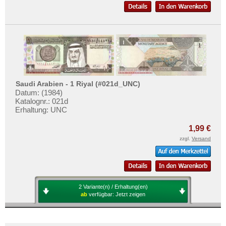
Mehr über...
Zahlungsbedingungen
Privatsphäre und Datenschutz
Widerrufsbelehrung
Liefer- und Versandkosten
AGB
Saudi Arabien - 1 Riyal (#021d_UNC)
Datum: (1984)
Impressum
Katalognr.: 021d
Erhaltung: UNC
1,99 €
zzgl.
Versand
2 Variante(n) / Erhaltung(en)
ab
verfügbar:
Jetzt zeigen