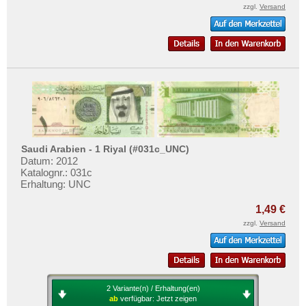
zzgl.
Versand
Saudi Arabien - 1 Riyal (#031c_UNC)
Datum: 2012
Katalognr.: 031c
Erhaltung: UNC
1,49 €
zzgl.
Versand
2 Variante(n) / Erhaltung(en)
ab
verfügbar:
Jetzt zeigen