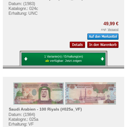
Datum: (1983)
Katalognr.: 024c
Erhaltung: UNC
49,99 €
zzgl.
Versand
1 Variante(n) / Erhaltung(en)
ab
verfügbar:
Jetzt zeigen
Saudi Arabien - 100 Riyals (#025a_VF)
Datum: (1984)
Katalognr.: 025a
Erhaltung: VF