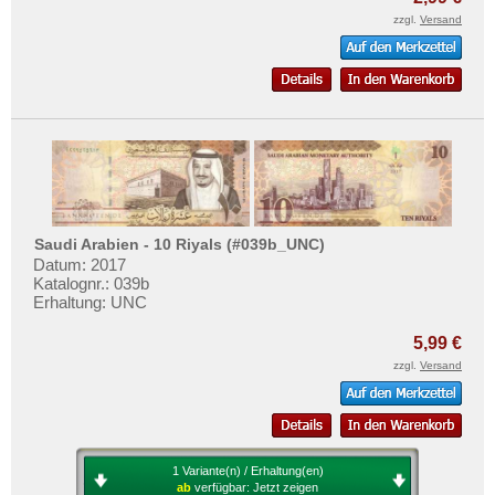
zzgl.
Versand
Saudi Arabien - 10 Riyals (#039b_UNC)
Datum: 2017
Katalognr.: 039b
Erhaltung: UNC
5,99 €
zzgl.
Versand
1 Variante(n) / Erhaltung(en)
ab
verfügbar:
Jetzt zeigen