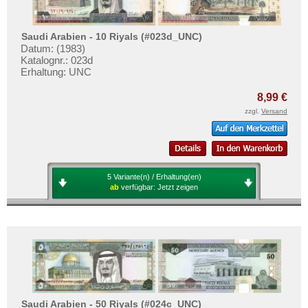
Saudi Arabien - 10 Riyals (#023d_UNC)
Datum: (1983)
Katalognr.: 023d
Erhaltung: UNC
8,99 €
zzgl.
Versand
5 Variante(n) / Erhaltung(en)
ab
verfügbar:
Jetzt zeigen
Saudi Arabien - 50 Riyals (#024c_UNC)