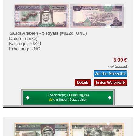
Saudi Arabien - 5 Riyals (#022d_UNC)
Datum: (1983)
Katalognr.: 022d
Erhaltung: UNC
5,99 €
zzgl.
Versand
2 Variante(n) / Erhaltung(en)
ab
verfügbar:
Jetzt zeigen