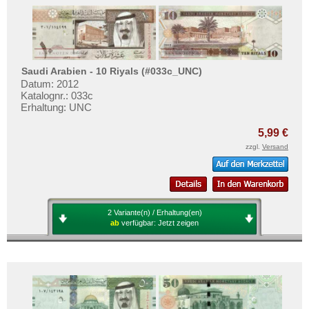
Saudi Arabien - 10 Riyals (#033c_UNC)
Datum: 2012
Katalognr.: 033c
Erhaltung: UNC
5,99 €
zzgl.
Versand
2 Variante(n) / Erhaltung(en)
ab
verfügbar:
Jetzt zeigen