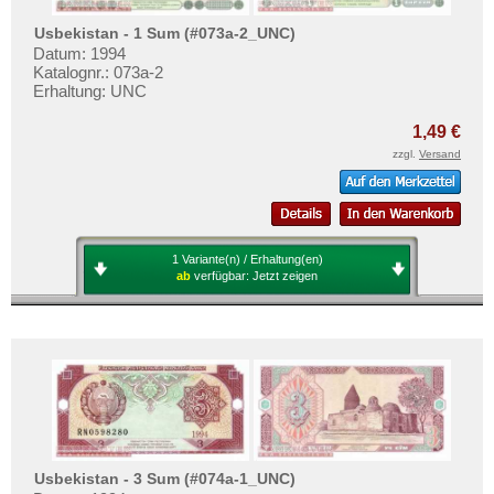
Usbekistan - 1 Sum (#073a-2_UNC)
Datum: 1994
Katalognr.: 073a-2
Erhaltung: UNC
1,49 €
zzgl.
Versand
1 Variante(n) / Erhaltung(en)
ab
verfügbar:
Jetzt zeigen
Usbekistan - 3 Sum (#074a-1_UNC)