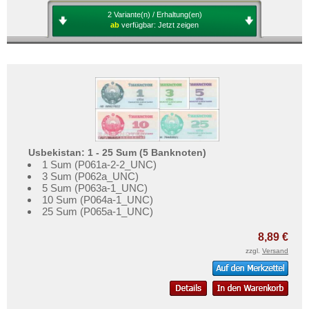
2 Variante(n) / Erhaltung(en)
ab
verfügbar:
Jetzt zeigen
Usbekistan: 1 - 25 Sum (5 Banknoten)
1 Sum (P061a-2-2_UNC)
3 Sum (P062a_UNC)
5 Sum (P063a-1_UNC)
10 Sum (P064a-1_UNC)
25 Sum (P065a-1_UNC)
8,89 €
zzgl.
Versand