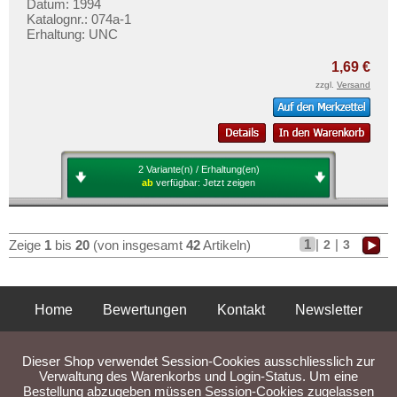
Datum: 1994
Katalognr.: 074a-1
Erhaltung: UNC
1,69 €
zzgl.
Versand
2 Variante(n) / Erhaltung(en)
ab
verfügbar:
Jetzt zeigen
1
|
|
2
3
Zeige
1
bis
20
(von insgesamt
42
Artikeln)
Home
Bewertungen
Kontakt
Newsletter
Privatsphäre und Datenschutz
Impressum
AGB
Dieser Shop verwendet Session-Cookies ausschliesslich zur
Liefer- und Versandkosten
Verwaltung des Warenkorbs und Login-Status. Um eine
Bestellung abzugeben müssen Session-Cookies zugelassen