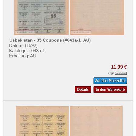
Testbanknoten
Banknotenbriefe
Kataloge
Aufbewahrung
Gutscheine
Usbekistan - 35 Coupons (#043a-1_AU)
Datum: (1992)
Katalognr.: 043a-1
Ihre Bewertungen
Erhaltung: AU
Kontakt
11,99 €
zzgl.
Versand
Informationen
Preislisten
Ankauf
Erhaltungsgrade
Gratisbanknoten
FAQ