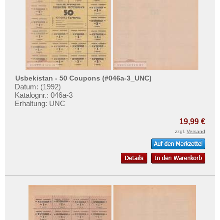
Mehr über...
Zahlungsbedingungen
Privatsphäre und Datenschutz
Widerrufsbelehrung
Liefer- und Versandkosten
Usbekistan - 50 Coupons (#046a-3_UNC)
AGB
Datum: (1992)
Impressum
Katalognr.: 046a-3
Erhaltung: UNC
19,99 €
zzgl.
Versand