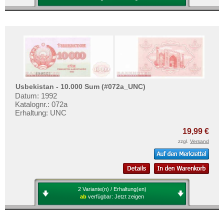
Usbekistan - 10.000 Sum (#072a_UNC)
Datum: 1992
Katalognr.: 072a
Erhaltung: UNC
19,99 €
zzgl.
Versand
2 Variante(n) / Erhaltung(en)
ab
verfügbar:
Jetzt zeigen