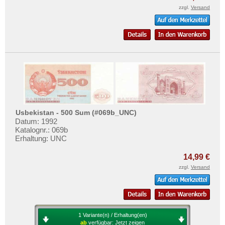
zzgl.
Versand
Usbekistan - 500 Sum (#069b_UNC)
Datum: 1992
Katalognr.: 069b
Erhaltung: UNC
14,99 €
zzgl.
Versand
1 Variante(n) / Erhaltung(en)
ab
verfügbar:
Jetzt zeigen