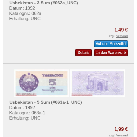
Usbekistan - 3 Sum (#062a_UNC)
Datum: 1992
Katalognr.: 062a
Erhaltung: UNC
1,49 €
zzgl.
Versand
Usbekistan - 5 Sum (#063a-1_UNC)
Datum: 1992
Katalognr.: 063a-1
Erhaltung: UNC
1,99 €
zzgl.
Versand