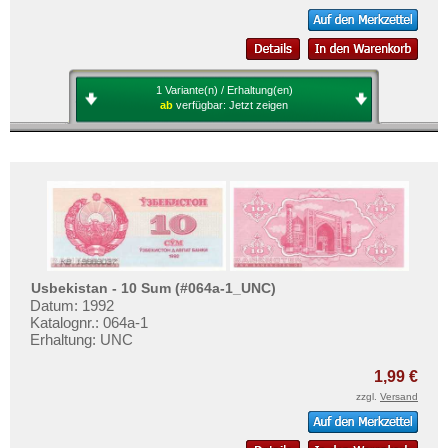
1 Variante(n) / Erhaltung(en)
ab
verfügbar:
Jetzt zeigen
Usbekistan - 10 Sum (#064a-1_UNC)
Datum: 1992
Katalognr.: 064a-1
Erhaltung: UNC
1,99 €
zzgl.
Versand