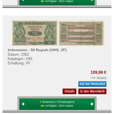
ab
verfügbar:
Jetzt zeigen
Indonesien - 50 Rupiah (#045_VF)
Datum: 1952
Katalognr.: 045
Erhaltung: VF
109,99 €
zzgl.
Versand
1 Variante(n) / Erhaltung(en)
ab
verfügbar:
Jetzt zeigen