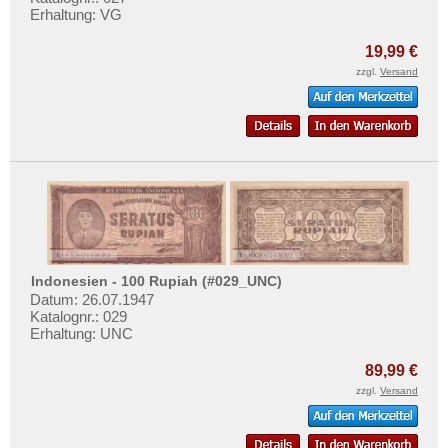
Sri Lanka
Erhaltung: VG
Straits Settlements
19,99 €
Süd-Ossetien
zzgl.
Versand
Südkorea
Syrien
Tadschikistan
Taiwan
Thailand
Timor
Turkmenistan
Indonesien - 100 Rupiah (#029_UNC)
Datum: 26.07.1947
Usbekistan
Katalognr.: 029
Erhaltung: UNC
Vereinigte Arabische Emirate
Vietnam
89,99 €
zzgl.
Versand
Vietnam Süd