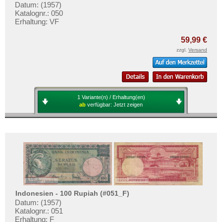
Datum: (1957)
Katalognr.: 050
Erhaltung: VF
59,99 €
zzgl.
Versand
1 Variante(n) / Erhaltung(en)
ab
verfügbar:
Jetzt zeigen
Indonesien - 100 Rupiah (#051_F)
Datum: (1957)
Katalognr.: 051
Erhaltung: F