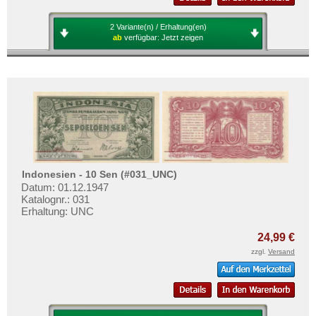
2 Variante(n) / Erhaltung(en)
ab
verfügbar:
Jetzt zeigen
Indonesien - 10 Sen (#031_UNC)
Datum: 01.12.1947
Katalognr.: 031
Erhaltung: UNC
24,99 €
zzgl.
Versand