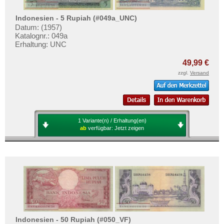
Indonesien - 5 Rupiah (#049a_UNC)
Datum: (1957)
Katalognr.: 049a
Erhaltung: UNC
49,99 €
zzgl.
Versand
1 Variante(n) / Erhaltung(en)
ab
verfügbar:
Jetzt zeigen
Indonesien - 50 Rupiah (#050_VF)