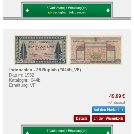
3 Variante(n) / Erhaltung(en)
ab
verfügbar:
Jetzt zeigen
Indonesien - 25 Rupiah (#044b_VF)
Datum: 1952
Katalognr.: 044b
Erhaltung: VF
49,99 €
zzgl.
Versand
1 Variante(n) / Erhaltung(en)