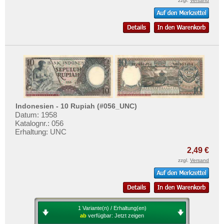
zzgl.
Versand
Indonesien - 10 Rupiah (#056_UNC)
Datum: 1958
Katalognr.: 056
Erhaltung: UNC
2,49 €
zzgl.
Versand
1 Variante(n) / Erhaltung(en)
ab
verfügbar:
Jetzt zeigen