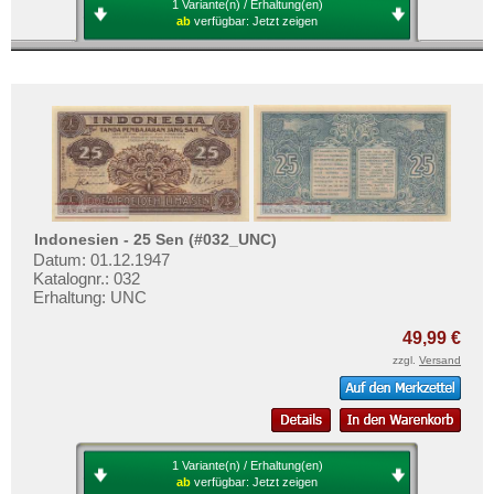
1 Variante(n) / Erhaltung(en)
ab
verfügbar:
Jetzt zeigen
Indonesien - 25 Sen (#032_UNC)
Datum: 01.12.1947
Katalognr.: 032
Erhaltung: UNC
49,99 €
zzgl.
Versand
1 Variante(n) / Erhaltung(en)
ab
verfügbar:
Jetzt zeigen