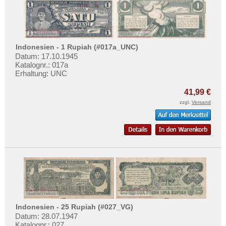
Malaya & Britisch Borneo
Mehr über...
Malaysia
Zahlungsbedingungen
Malediven
Privatsphäre und Datenschutz
Mongolei
Indonesien - 1 Rupiah (#017a_UNC)
Widerrufsbelehrung
Datum: 17.10.1945
Myanmar
Katalognr.: 017a
Liefer- und Versandkosten
Erhaltung: UNC
Nagorny Karabach
AGB
Nepal
41,99 €
Impressum
zzgl.
Versand
Niederländisch Indien
Nordkorea
Oman
Pakistan
Philippinen
Portugiesisch Indien
Saudi Arabien
Indonesien - 25 Rupiah (#027_VG)
Singapur
Datum: 28.07.1947
Katalognr.: 027