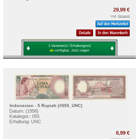
29,99 €
zzgl.
Versand
1 Variante(n) / Erhaltung(en)
ab
verfügbar:
Jetzt zeigen
Indonesien - 5 Rupiah (#055_UNC)
Datum: (1958)
Katalognr.: 055
Erhaltung: UNC
6,99 €