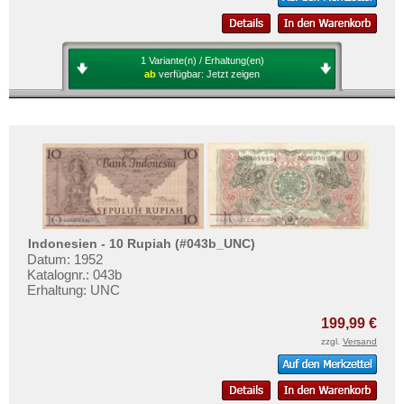
1 Variante(n) / Erhaltung(en)
ab
verfügbar:
Jetzt zeigen
Indonesien - 10 Rupiah (#043b_UNC)
Datum: 1952
Katalognr.: 043b
Erhaltung: UNC
199,99 €
zzgl.
Versand