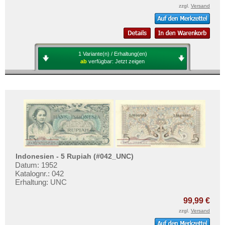
zzgl.
Versand
1 Variante(n) / Erhaltung(en)
ab
verfügbar:
Jetzt zeigen
Indonesien - 5 Rupiah (#042_UNC)
Datum: 1952
Katalognr.: 042
Erhaltung: UNC
99,99 €
zzgl.
Versand