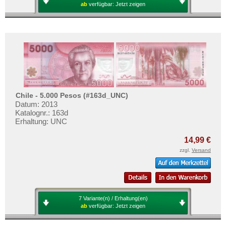
ab
verfügbar:
Jetzt zeigen
Chile - 5.000 Pesos (#163d_UNC)
Datum: 2013
Katalognr.: 163d
Erhaltung: UNC
14,99 €
zzgl.
Versand
7 Variante(n) / Erhaltung(en)
ab
verfügbar:
Jetzt zeigen