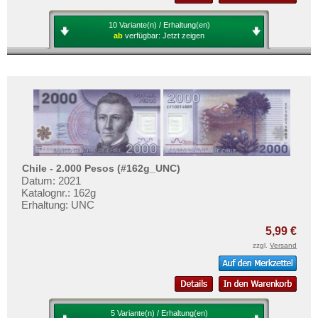
10 Variante(n) / Erhaltung(en)
ab
verfügbar:
Jetzt zeigen
Chile - 2.000 Pesos (#162g_UNC)
Datum: 2021
Katalognr.: 162g
Erhaltung: UNC
5,99 €
zzgl.
Versand
5 Variante(n) / Erhaltung(en)