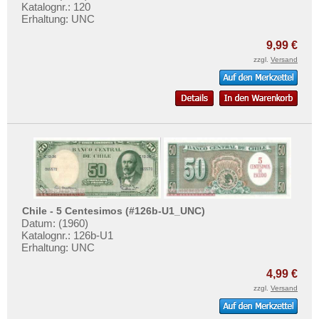
El Salvador
Testbanknoten
Katalognr.: 120
Erhaltung: UNC
Falkland Inseln
Banknotenbriefe
Galapagos
9,99 €
Kataloge
zzgl.
Versand
Grenada
Aufbewahrung
Guatemala
Gutscheine
Guyana
Ihre Bewertungen
Haiti
Kontakt
Honduras
Jamaica
Informationen
Jason Islands
Preislisten
Chile - 5 Centesimos (#126b-U1_UNC)
Kanada
Datum: (1960)
Ankauf
Kolumbien
Katalognr.: 126b-U1
Erhaltungsgrade
Erhaltung: UNC
Kuba
Gratisbanknoten
4,99 €
Martinique
FAQ
zzgl.
Versand
Mexiko