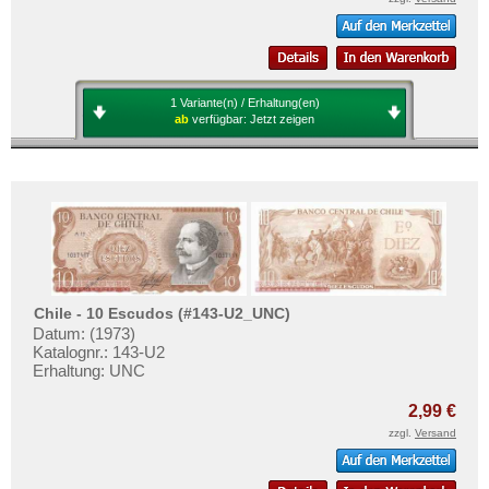
1 Variante(n) / Erhaltung(en)
ab
verfügbar:
Jetzt zeigen
Chile - 10 Escudos (#143-U2_UNC)
Datum: (1973)
Katalognr.: 143-U2
Erhaltung: UNC
2,99 €
zzgl.
Versand