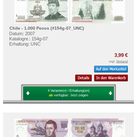
Chile - 1.000 Pesos (#154g-07_UNC)
Datum: 2007
Katalognr.: 154g-07
Erhaltung: UNC
3,99 €
zzgl.
Versand
4 Variante(n) / Erhaltung(en)
ab
verfügbar:
Jetzt zeigen