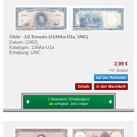
Chile - 1/2 Escudo (#134Aa-U1a_UNC)
Datum: (1962)
Katalognr.: 134Aa-U1a
Erhaltung: UNC
2,99 €
zzgl.
Versand
1 Variante(n) / Erhaltung(en)
ab
verfügbar:
Jetzt zeigen