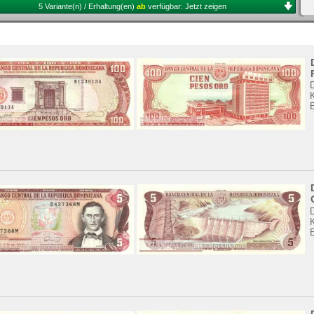
5 Variante(n) / Erhaltung(en)
ab
verfügbar:
Jetzt zeigen
K
K