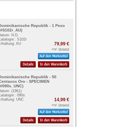
Dominikanische Republik - 1 Peso
(#S102r_AU)
Datum: N.D.
atalognr.: S102r
Erhaltung: AU
79,99 €
zzgl.
Versand
Dominikanische Republik - 50
Centavos Oro - SPECIMEN
(#090s_UNC)
Datum: (1961)
atalognr.: 090s
Erhaltung: UNC
14,99 €
zzgl.
Versand