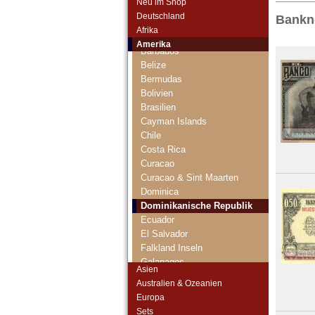
Neu im Shop
Argentinien
Deutschland
Bankn
Aruba
Afrika
Bahamas
Amerika
Barbados
Belize
Bermudas
Bolivien
Brasilien
Cayman Islands
Chile
Costa Rica
Curacao
Curacao & Sint Maarten
Dominica
Dominikanische Republik
Ecuador
El Salvador
Falkland Inseln
Galapagos
Asien
Grenada
Australien & Ozeanien
Guatemala
Europa
Guyana
Sets