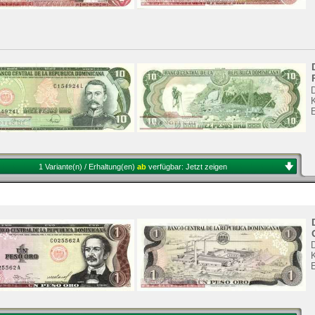
K
1 Variante(n) / Erhaltung(en)
ab
verfügbar:
Jetzt zeigen
K