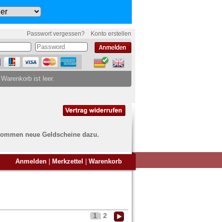
Passwort vergessen?
Konto erstellen
 Warenkorb ist leer.
ch kommen neue Geldscheine dazu.
en Sie Banknoten
Anmelden
|
Merkzettel
|
Warenkorb
ufen?
nd Sie bei uns genau richtig
ie uns einfach ein Übersichtsbild
nknoten an
info@banknoten.de
.
2
1
|
Informationen zum Ankauf finden