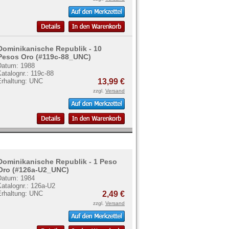
Dominikanische Republik - 10
Pesos Oro (#119c-88_UNC)
Datum: 1988
atalognr.: 119c-88
Erhaltung: UNC
13,99 €
zzgl.
Versand
Dominikanische Republik - 1 Peso
Oro (#126a-U2_UNC)
Datum: 1984
atalognr.: 126a-U2
Erhaltung: UNC
2,49 €
zzgl.
Versand