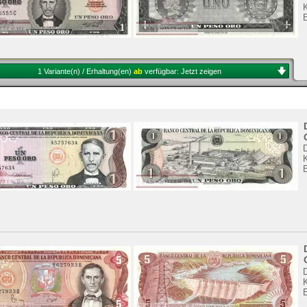
K
1 Variante(n) / Erhaltung(en)
ab
verfügbar:
Jetzt zeigen
K
K