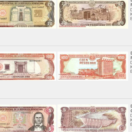
K
K
K