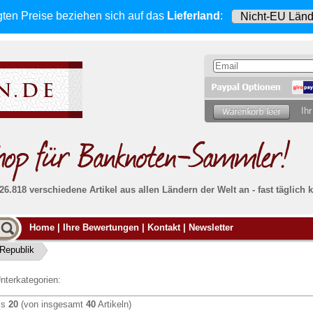
gten Preise beziehen sich
auf das
Lieferland
:
Ihr
 26.818 verschiedene Artikel aus allen Ländern der Welt an - fast tägli
Möcht
Home
|
Ihre Bewertungen
|
Kontakt
|
Newsletter
Alle Lieferungen, auch ins Ausland
, werden
von uns voll versichert. Sie haben
kein Risiko
verka
ssigen
falls die Sendung verloren geht oder beschädigt
Republik
Dann si
wird.
Senden S
Absolute Zuverlässigkeit:
sowohl in puncto
nterkategorien:
Ihrer Ba
können
Service als auch in der Qualität unserer
.
Banknoten
is
20
(von insgesamt
40
Artikeln)
Weitere 