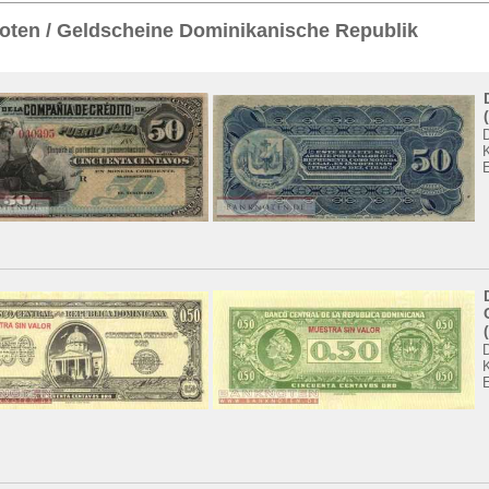
Sie
hier
.
oten / Geldscheine Dominikanische Republik
K
K