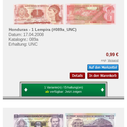
Honduras - 1 Lempira (#089a_UNC)
Datum: 17.04.2008
Katalognr.: 089a
Erhaltung: UNC
0,99 €
zzgl.
Versand
1 Variante(n) / Erhaltung(en)
ab
verfügbar:
Jetzt zeigen