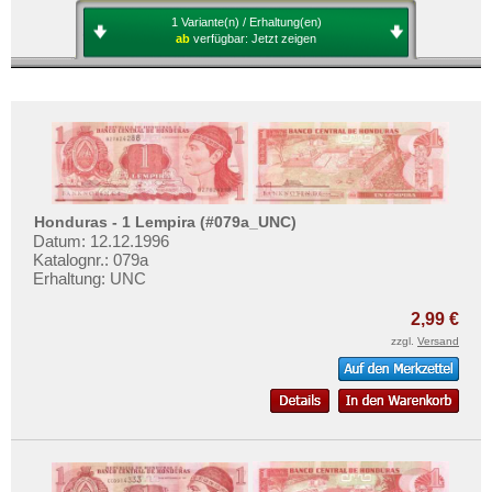
1 Variante(n) / Erhaltung(en)
ab
verfügbar:
Jetzt zeigen
Honduras - 1 Lempira (#079a_UNC)
Datum: 12.12.1996
Katalognr.: 079a
Erhaltung: UNC
2,99 €
zzgl.
Versand