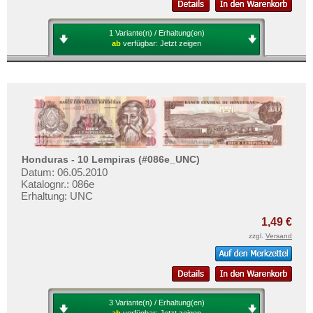
1 Variante(n) / Erhaltung(en)
ab
verfügbar:
Jetzt zeigen
Honduras - 10 Lempiras (#086e_UNC)
Datum: 06.05.2010
Katalognr.: 086e
Erhaltung: UNC
1,49 €
zzgl.
Versand
3 Variante(n) / Erhaltung(en)
ab
verfügbar:
Jetzt zeigen