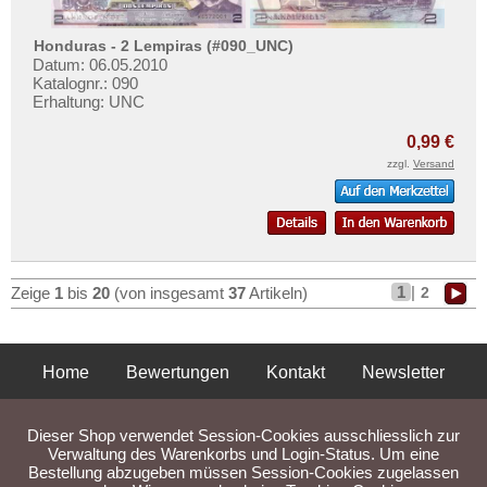
Honduras - 2 Lempiras (#090_UNC)
Datum: 06.05.2010
Katalognr.: 090
Erhaltung: UNC
0,99 €
zzgl.
Versand
1
|
2
Zeige
1
bis
20
(von insgesamt
37
Artikeln)
Home
Bewertungen
Kontakt
Newsletter
Privatsphäre und Datenschutz
Impressum
AGB
Dieser Shop verwendet Session-Cookies ausschliesslich zur
Liefer- und Versandkosten
Verwaltung des Warenkorbs und Login-Status. Um eine
Bestellung abzugeben müssen Session-Cookies zugelassen