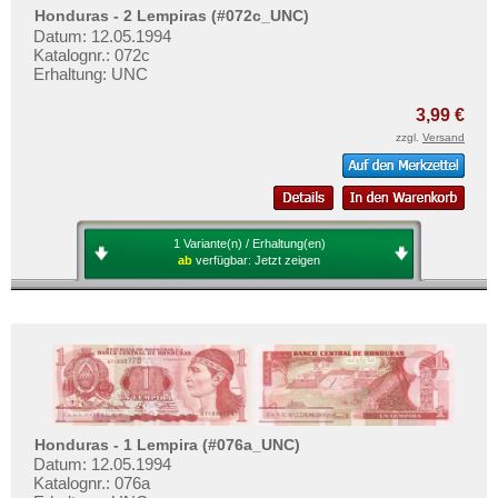
Honduras - 2 Lempiras (#072c_UNC)
Datum: 12.05.1994
Katalognr.: 072c
Erhaltung: UNC
3,99 €
zzgl.
Versand
1 Variante(n) / Erhaltung(en)
ab
verfügbar:
Jetzt zeigen
Honduras - 1 Lempira (#076a_UNC)
Datum: 12.05.1994
Katalognr.: 076a