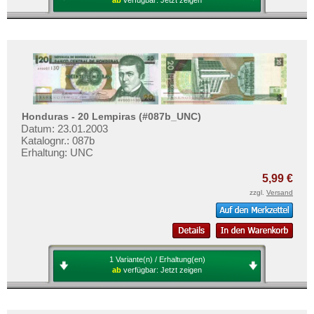
Honduras - 20 Lempiras (#087b_UNC)
Datum: 23.01.2003
Katalognr.: 087b
Erhaltung: UNC
5,99 €
zzgl.
Versand
1 Variante(n) / Erhaltung(en)
ab
verfügbar:
Jetzt zeigen