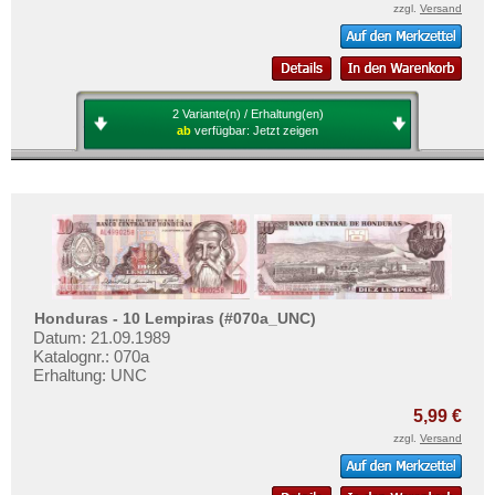
Venezuela
Mehr über...
zzgl.
Versand
Zahlungsbedingungen
Privatsphäre und Datenschutz
Widerrufsbelehrung
2 Variante(n) / Erhaltung(en)
ab
verfügbar:
Jetzt zeigen
Liefer- und Versandkosten
AGB
Impressum
Honduras - 10 Lempiras (#070a_UNC)
Datum: 21.09.1989
Katalognr.: 070a
Erhaltung: UNC
5,99 €
zzgl.
Versand