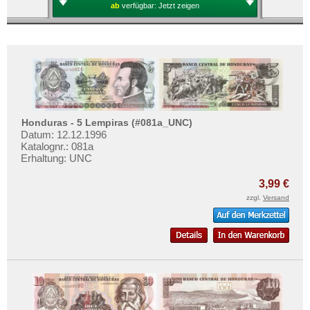
ab
verfügbar:
Jetzt zeigen
Honduras - 5 Lempiras (#081a_UNC)
Datum: 12.12.1996
Katalognr.: 081a
Erhaltung: UNC
3,99 €
zzgl.
Versand