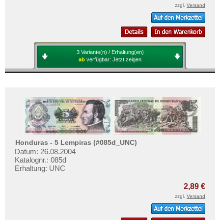
zzgl.
Versand
3 Variante(n) / Erhaltung(en)
ab
verfügbar:
Jetzt zeigen
Honduras - 5 Lempiras (#085d_UNC)
Datum: 26.08.2004
Katalognr.: 085d
Erhaltung: UNC
2,89 €
zzgl.
Versand