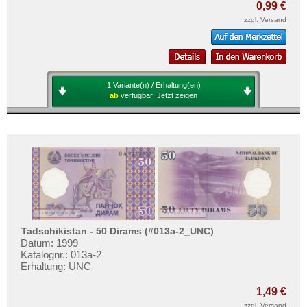
0,99 €
zzgl.
Versand
1 Variante(n) / Erhaltung(en)
ab
verfügbar:
Jetzt zeigen
Tadschikistan - 50 Dirams (#013a-2_UNC)
Datum: 1999
Katalognr.: 013a-2
Erhaltung: UNC
1,49 €
zzgl.
Versand