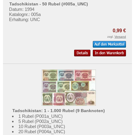
Tadschikistan - 50 Rubel (#005a_UNC)
Datum: 1994
Katalognr.: 005a
Erhaltung: UNC
0,99 €
zzgl.
Versand
Tadschikistan: 1 - 1.000 Rubel (9 Banknoten)
1 Rubel (P001a_UNC)
5 Rubel (P002a_UNC)
10 Rubel (P003a_UNC)
20 Rubel (P004a_UNC)