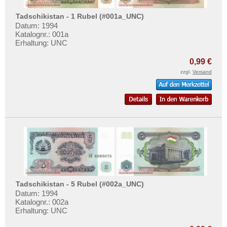
Vereinigte Arabische Emirate
Testbanknoten
Vietnam
Tadschikistan - 1 Rubel (#001a_UNC)
Banknotenbriefe
Datum: 1994
Vietnam Süd
Katalognr.: 001a
Kataloge
Erhaltung: UNC
Aufbewahrung
0,99 €
Gutscheine
zzgl.
Versand
Ihre Bewertungen
Kontakt
Informationen
Preislisten
Ankauf
Erhaltungsgrade
Tadschikistan - 5 Rubel (#002a_UNC)
Gratisbanknoten
Datum: 1994
Katalognr.: 002a
FAQ
Erhaltung: UNC