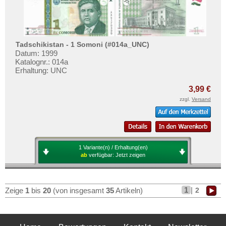
Tadschikistan - 1 Somoni (#014a_UNC)
Datum: 1999
Katalognr.: 014a
Erhaltung: UNC
3,99 €
zzgl.
Versand
1 Variante(n) / Erhaltung(en)
ab
verfügbar:
Jetzt zeigen
1
|
2
Zeige
1
bis
20
(von insgesamt
35
Artikeln)