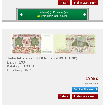
1 Variante(n) / Erhaltung(en)
ab
verfügbar:
Jetzt zeigen
Tadschikistan - 10.000 Rubel (#009_B_UNC)
Datum: 1994
Katalognr.: 009_B
Erhaltung: UNC
49,99 €
zzgl.
Versand