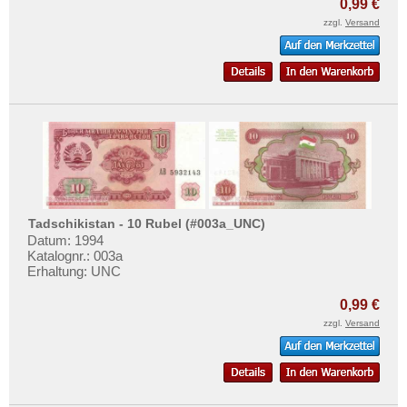
0,99 €
Mehr über...
zzgl.
Versand
Zahlungsbedingungen
Privatsphäre und Datenschutz
Widerrufsbelehrung
Liefer- und Versandkosten
AGB
Impressum
Tadschikistan - 10 Rubel (#003a_UNC)
Datum: 1994
Katalognr.: 003a
Erhaltung: UNC
0,99 €
zzgl.
Versand