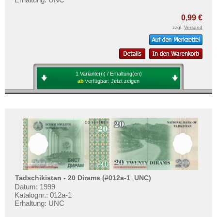
0,99 €
zzgl.
Versand
1 Variante(n) / Erhaltung(en)
ab
verfügbar:
Jetzt zeigen
Tadschikistan - 20 Dirams (#012a-1_UNC)
Datum: 1999
Katalognr.: 012a-1
Erhaltung: UNC