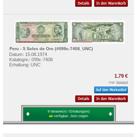
Peru - 5 Soles de Oro (#099c-7408_UNC)
Datum: 15.08.1974
Katalognr.: 099c-7408
Erhaltung: UNC
1,79 €
zzgl.
Versand
9 Variante(n) / Erhaltung(en)
ab
verfügbar:
Jetzt zeigen