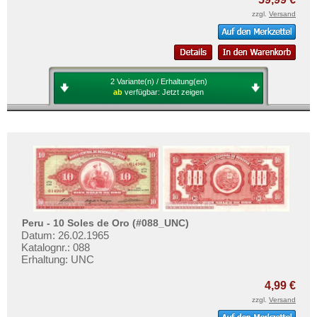
zzgl.
Versand
2 Variante(n) / Erhaltung(en)
ab
verfügbar:
Jetzt zeigen
Peru - 10 Soles de Oro (#088_UNC)
Datum: 26.02.1965
Katalognr.: 088
Erhaltung: UNC
4,99 €
zzgl.
Versand