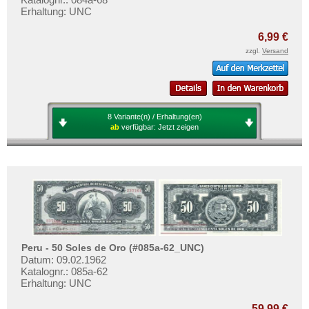
Erhaltung: UNC
6,99 €
zzgl.
Versand
8 Variante(n) / Erhaltung(en)
ab
verfügbar:
Jetzt zeigen
Peru - 50 Soles de Oro (#085a-62_UNC)
Datum: 09.02.1962
Katalognr.: 085a-62
Erhaltung: UNC
59,99 €