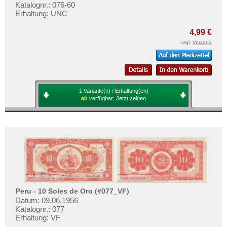
Katalognr.: 076-60
Erhaltung: UNC
4,99 €
zzgl.
Versand
1 Variante(n) / Erhaltung(en)
ab
verfügbar:
Jetzt zeigen
Peru - 10 Soles de Oro (#077_VF)
Datum: 09.06.1956
Katalognr.: 077
Erhaltung: VF