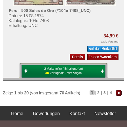
Peru - 500 Soles de Oro (#104c-7408_UNC)
Datum: 15.08.1974
Katalognr.: 104c-7408
Erhaltung: UNC
34,99 €
zzgl.
Versand
2 Variante(n) / Erhaltung(en)
ab
verfügbar:
Jetzt zeigen
1
|
|
|
2
3
4
Zeige
1
bis
20
(von insgesamt
76
Artikeln)
Home
Bewertungen
Kontakt
Newsletter
Privatsphäre und Datenschutz
Impressum
AGB