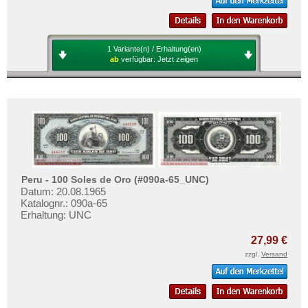
1 Variante(n) / Erhaltung(en)
ab
verfügbar:
Jetzt zeigen
Peru - 100 Soles de Oro (#090a-65_UNC)
Datum: 20.08.1965
Katalognr.: 090a-65
Erhaltung: UNC
27,99 €
zzgl.
Versand