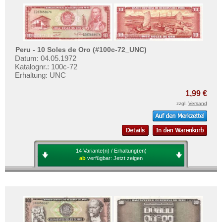
Peru - 10 Soles de Oro (#100c-72_UNC)
Datum: 04.05.1972
Katalognr.: 100c-72
Erhaltung: UNC
1,99 €
zzgl.
Versand
14 Variante(n) / Erhaltung(en)
ab
verfügbar:
Jetzt zeigen