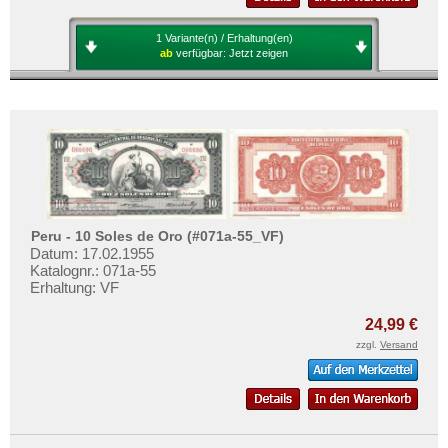
Mehr über...
1 Variante(n) / Erhaltung(en)
Zahlungsbedingungen
ab
verfügbar:
Jetzt zeigen
Privatsphäre und Datenschutz
Widerrufsbelehrung
Liefer- und Versandkosten
AGB
Impressum
Peru - 10 Soles de Oro (#071a-55_VF)
Datum: 17.02.1955
Katalognr.: 071a-55
Erhaltung: VF
24,99 €
zzgl.
Versand